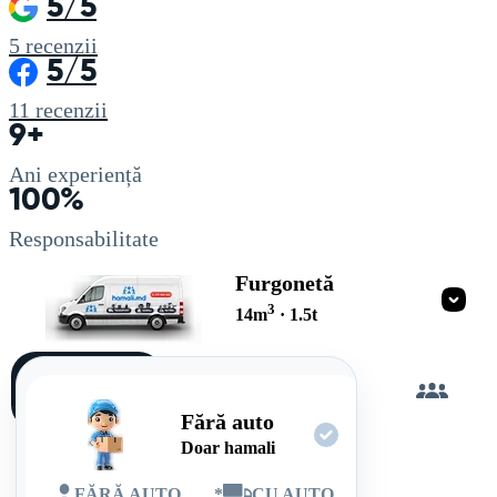
5/5
5
recenzii
5/5
11
recenzii
9+
Ani experiență
100%
Responsabilitate
Furgonetă
3
14
m
·
1.5
t
Încarc
singur
Fără auto
Doar hamali
FĂRĂ AUTO
*
CU AUTO