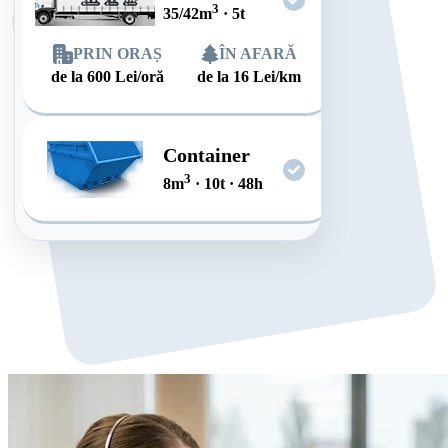
3
35/42
m
·
5
t
PRIN ORAȘ
ÎN AFARĂ
de la
600
Lei/oră
de la
16
Lei/km
Container
3
8
m
·
10
t
·
48
h