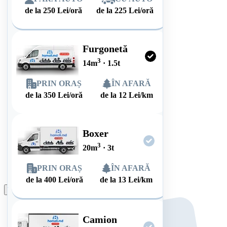
de la
250
Lei/oră
de la
225
Lei/oră
Furgonetă
3
14
m
·
1.5
t
PRIN ORAȘ
ÎN AFARĂ
de la
350
Lei/oră
de la
12
Lei/km
Boxer
3
20
m
·
3
t
PRIN ORAȘ
ÎN AFARĂ
de la
400
Lei/oră
de la
13
Lei/km
Plasează comanda
Camion