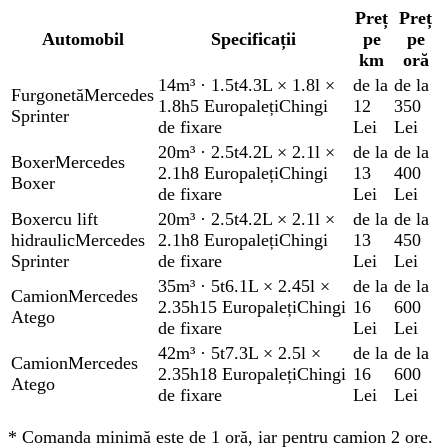
Preț
Preț
Automobil
Specificații
pe
pe
km
oră
14m³
·
1.5t
4.3L × 1.8l ×
de la
de la
Furgonetă
Mercedes
1.8h
5 Europaleți
Chingi
12
350
Sprinter
de fixare
Lei
Lei
20m³
·
2.5t
4.2L × 2.1l ×
de la
de la
Boxer
Mercedes
2.1h
8 Europaleți
Chingi
13
400
Boxer
de fixare
Lei
Lei
Boxer
cu lift
20m³
·
2.5t
4.2L × 2.1l ×
de la
de la
hidraulic
Mercedes
2.1h
8 Europaleți
Chingi
13
450
Sprinter
de fixare
Lei
Lei
35m³
·
5t
6.1L × 2.45l ×
de la
de la
Camion
Mercedes
2.35h
15 Europaleți
Chingi
16
600
Atego
de fixare
Lei
Lei
42m³
·
5t
7.3L × 2.5l ×
de la
de la
Camion
Mercedes
2.35h
18 Europaleți
Chingi
16
600
Atego
de fixare
Lei
Lei
*
Comanda minimă este de 1 oră, iar pentru camion 2 ore.