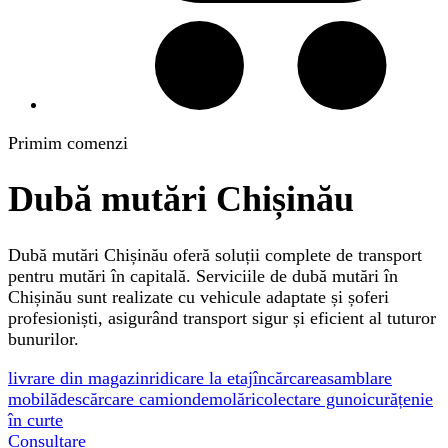
Primim comenzi
Dubă mutări Chișinău
Dubă mutări Chișinău oferă soluții complete de transport
pentru mutări în capitală. Serviciile de dubă mutări în
Chișinău sunt realizate cu vehicule adaptate și șoferi
profesioniști, asigurând transport sigur și eficient al tuturor
bunurilor.
livrare din magazin
ridicare la etaj
încărcare
asamblare
mobilă
descărcare camion
demolări
colectare gunoi
curățenie
în curte
Consultare