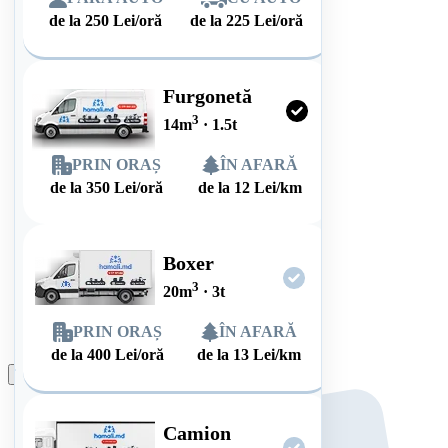
de la
250
Lei/oră
de la
225
Lei/oră
Furgonetă
3
14
m
·
1.5
t
PRIN ORAȘ
ÎN AFARĂ
de la
350
Lei/oră
de la
12
Lei/km
Boxer
3
20
m
·
3
t
PRIN ORAȘ
ÎN AFARĂ
de la
400
Lei/oră
de la
13
Lei/km
Plasează comanda
Camion