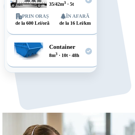
3
35/42
m
·
5
t
PRIN ORAȘ
ÎN AFARĂ
de la
600
Lei/oră
de la
16
Lei/km
Container
3
8
m
·
10
t
·
48
h