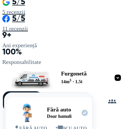
5/5
5
recenzii
5/5
11
recenzii
9+
Ani experiență
100%
Responsabilitate
Furgonetă
3
14
m
·
1.5
t
Încarc
singur
Fără auto
Doar hamali
FĂRĂ AUTO
*
CU AUTO