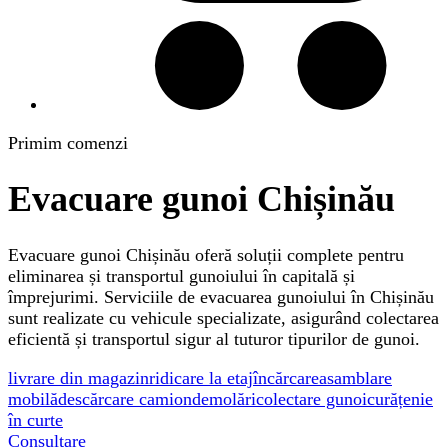
Primim comenzi
Evacuare gunoi Chișinău
Evacuare gunoi Chișinău oferă soluții complete pentru
eliminarea și transportul gunoiului în capitală și
împrejurimi. Serviciile de evacuarea gunoiului în Chișinău
sunt realizate cu vehicule specializate, asigurând colectarea
eficientă și transportul sigur al tuturor tipurilor de gunoi.
livrare din magazin
ridicare la etaj
încărcare
asamblare
mobilă
descărcare camion
demolări
colectare gunoi
curățenie
în curte
Consultare