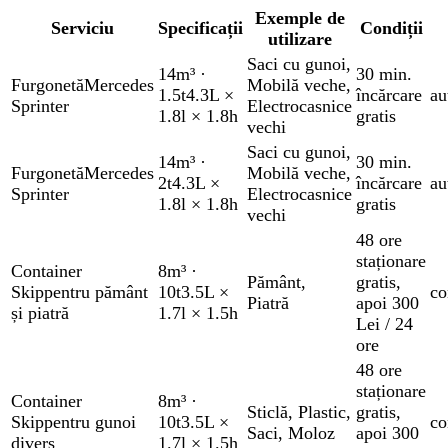
Exemple de
Serviciu
Specificații
Condiții
utilizare
Saci cu gunoi
,
14m³
·
30 min.
Furgonetă
Mercedes
Mobilă veche
,
1.5t
4.3L ×
încărcare
au
Sprinter
Electrocasnice
1.8l × 1.8h
gratis
vechi
Saci cu gunoi
,
14m³
·
30 min.
Furgonetă
Mercedes
Mobilă veche
,
2t
4.3L ×
încărcare
au
Sprinter
Electrocasnice
1.8l × 1.8h
gratis
vechi
48 ore
staționare
Container
8m³
·
Pământ
,
gratis
,
Skip
pentru pământ
10t
3.5L ×
co
Piatră
apoi 300
și piatră
1.7l × 1.5h
Lei / 24
ore
48 ore
staționare
Container
8m³
·
Sticlă
,
Plastic
,
gratis
,
Skip
pentru gunoi
10t
3.5L ×
co
Saci
,
Moloz
apoi 300
divers
1.7l × 1.5h