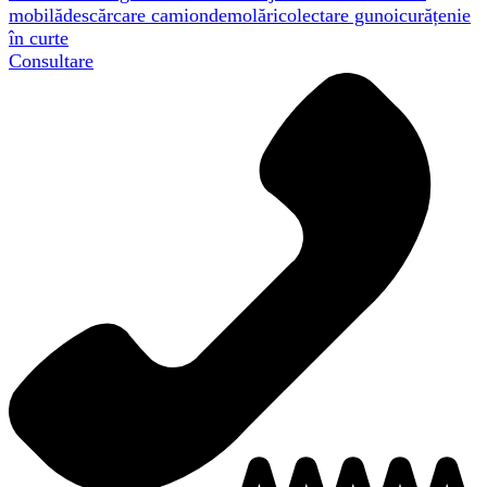
mobilă
descărcare camion
demolări
colectare gunoi
curățenie
în curte
Consultare