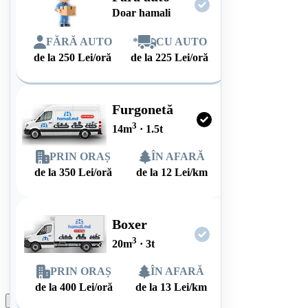
Doar hamali
FĂRĂ AUTO
*
CU AUTO
de la
250
Lei/oră
de la
225
Lei/oră
Furgonetă
3
14
m
·
1.5
t
PRIN ORAȘ
ÎN AFARĂ
de la
350
Lei/oră
de la
12
Lei/km
Boxer
3
20
m
·
3
t
PRIN ORAȘ
ÎN AFARĂ
de la
400
Lei/oră
de la
13
Lei/km
Plasează comanda