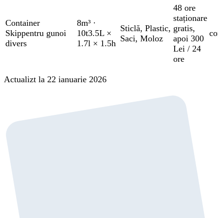
48 ore
staționare
Container
8m³
·
Sticlă
,
Plastic
,
gratis
,
Skip
pentru gunoi
10t
3.5L ×
co
Saci
,
Moloz
apoi 300
divers
1.7l × 1.5h
Lei / 24
ore
Actualizt la 22 ianuarie 2026