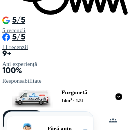
5/5
5
recenzii
5/5
11
recenzii
9+
Ani experiență
100%
Responsabilitate
Furgonetă
3
14
m
·
1.5
t
Încarc
singur
Fără auto