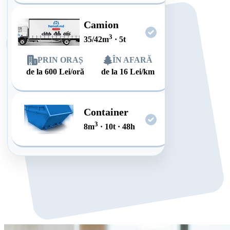
Camion
3
35/42
m
·
5
t
PRIN ORAȘ
ÎN AFARĂ
de la
600
Lei/oră
de la
16
Lei/km
Container
3
8
m
·
10
t
·
48
h