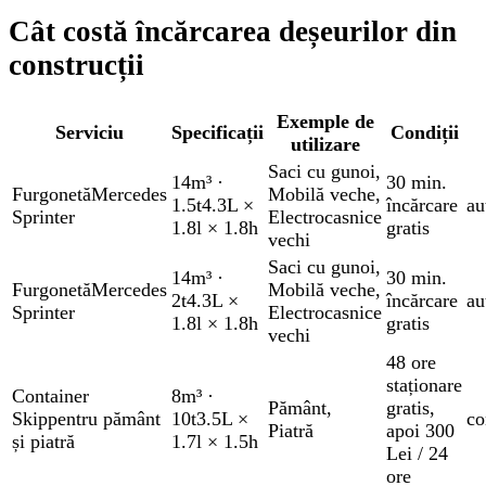
Cât costă încărcarea deșeurilor din
construcții
Exemple de
Serviciu
Specificații
Condiții
utilizare
Saci cu gunoi
,
14m³
·
30 min.
Furgonetă
Mercedes
Mobilă veche
,
1.5t
4.3L ×
încărcare
au
Sprinter
Electrocasnice
1.8l × 1.8h
gratis
vechi
Saci cu gunoi
,
14m³
·
30 min.
Furgonetă
Mercedes
Mobilă veche
,
2t
4.3L ×
încărcare
au
Sprinter
Electrocasnice
1.8l × 1.8h
gratis
vechi
48 ore
staționare
Container
8m³
·
Pământ
,
gratis
,
Skip
pentru pământ
10t
3.5L ×
co
Piatră
apoi 300
și piatră
1.7l × 1.5h
Lei / 24
ore