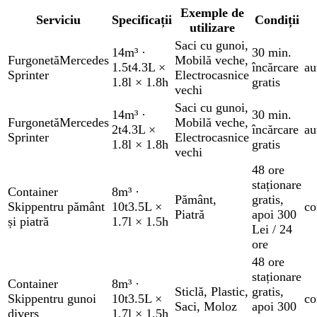
Exemple de
Serviciu
Specificații
Condiții
utilizare
Saci cu gunoi
,
14m³
·
30 min.
Furgonetă
Mercedes
Mobilă veche
,
1.5t
4.3L ×
încărcare
au
Sprinter
Electrocasnice
1.8l × 1.8h
gratis
vechi
Saci cu gunoi
,
14m³
·
30 min.
Furgonetă
Mercedes
Mobilă veche
,
2t
4.3L ×
încărcare
au
Sprinter
Electrocasnice
1.8l × 1.8h
gratis
vechi
48 ore
staționare
Container
8m³
·
Pământ
,
gratis
,
Skip
pentru pământ
10t
3.5L ×
co
Piatră
apoi 300
și piatră
1.7l × 1.5h
Lei / 24
ore
48 ore
staționare
Container
8m³
·
Sticlă
,
Plastic
,
gratis
,
Skip
pentru gunoi
10t
3.5L ×
co
Saci
,
Moloz
apoi 300
divers
1.7l × 1.5h