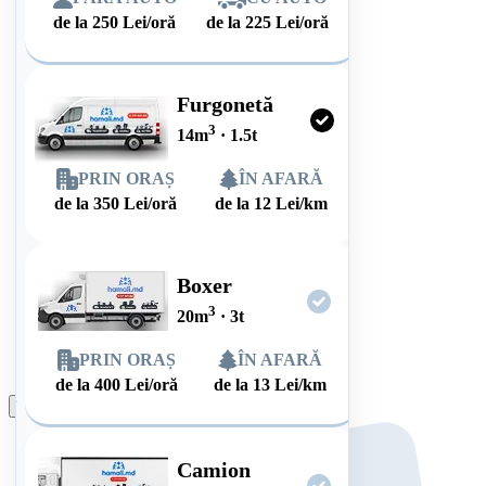
de la
250
Lei/oră
de la
225
Lei/oră
Furgonetă
3
14
m
·
1.5
t
PRIN ORAȘ
ÎN AFARĂ
de la
350
Lei/oră
de la
12
Lei/km
Boxer
3
20
m
·
3
t
PRIN ORAȘ
ÎN AFARĂ
de la
400
Lei/oră
de la
13
Lei/km
Plasează comanda
Camion