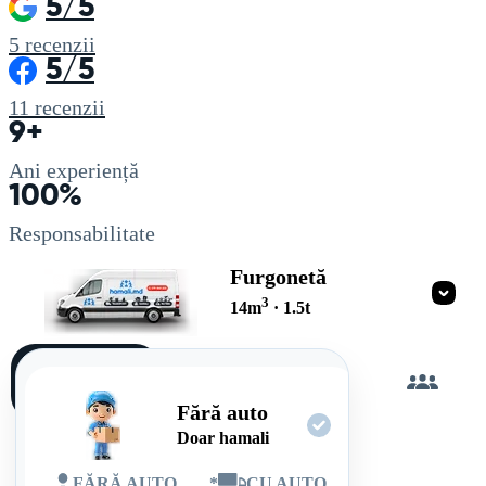
5/5
5
recenzii
5/5
11
recenzii
9+
Ani experiență
100%
Responsabilitate
Furgonetă
3
14
m
·
1.5
t
Încarc
singur
Fără auto
Doar hamali
FĂRĂ AUTO
*
CU AUTO