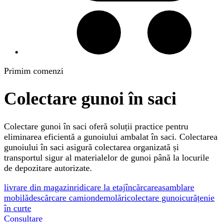
Primim comenzi
Colectare gunoi în saci
Colectare gunoi în saci oferă soluții practice pentru
eliminarea eficientă a gunoiului ambalat în saci. Colectarea
gunoiului în saci asigură colectarea organizată și
transportul sigur al materialelor de gunoi până la locurile
de depozitare autorizate.
livrare din magazin
ridicare la etaj
încărcare
asamblare
mobilă
descărcare camion
demolări
colectare gunoi
curățenie
în curte
Consultare