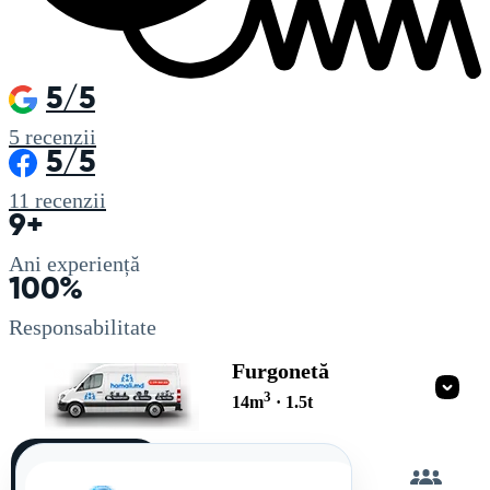
5/5
5
recenzii
5/5
11
recenzii
9+
Ani experiență
100%
Responsabilitate
Furgonetă
3
14
m
·
1.5
t
Încarc
singur