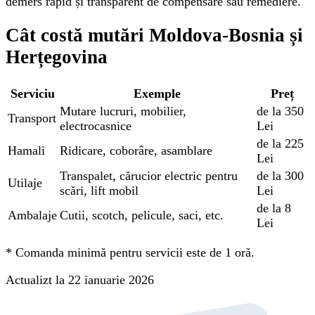
demers rapid și transparent de compensare sau remediere.
Cât costă mutări Moldova-Bosnia și
Herțegovina
Serviciu
Exemple
Preț
Mutare lucruri, mobilier,
de la 350
Transport
electrocasnice
Lei
de la 225
Hamali
Ridicare, coborâre, asamblare
Lei
Transpalet, cărucior electric pentru
de la 300
Utilaje
scări, lift mobil
Lei
de la 8
Ambalaje
Cutii, scotch, pelicule, saci, etc.
Lei
*
Comanda minimă pentru servicii este de 1 oră.
Actualizt la 22 ianuarie 2026