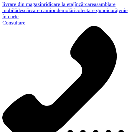
livrare din magazin
ridicare la etaj
încărcare
asamblare
mobilă
descărcare camion
demolări
colectare gunoi
curățenie
în curte
Consultare