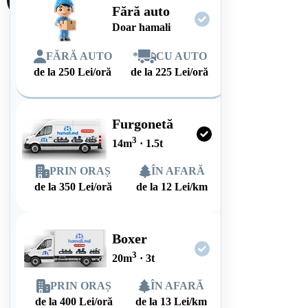
Fără auto
Doar hamali
FĂRĂ AUTO
*
CU AUTO
de la
250
Lei/oră
de la
225
Lei/oră
Furgonetă
3
14
m
·
1.5
t
PRIN ORAȘ
ÎN AFARĂ
de la
350
Lei/oră
de la
12
Lei/km
Boxer
3
20
m
·
3
t
PRIN ORAȘ
ÎN AFARĂ
de la
400
Lei/oră
de la
13
Lei/km