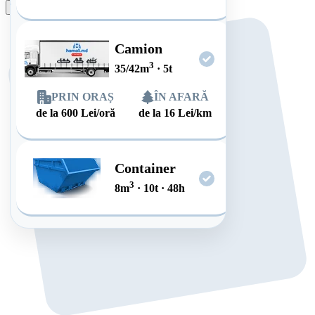
Plasează comanda
Camion
3
35/42
m
·
5
t
PRIN ORAȘ
ÎN AFARĂ
de la
600
Lei/oră
de la
16
Lei/km
Container
3
8
m
·
10
t
·
48
h