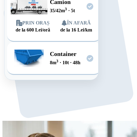
Camion
3
35/42
m
·
5
t
PRIN ORAȘ
ÎN AFARĂ
de la
600
Lei/oră
de la
16
Lei/km
Container
3
8
m
·
10
t
·
48
h