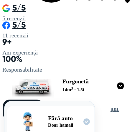
5/5
5
recenzii
5/5
11
recenzii
9+
Ani experiență
100%
Responsabilitate
Furgonetă
3
14
m
·
1.5
t
Încarc
singur
Fără auto
Doar hamali