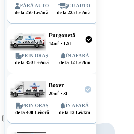
FĂRĂ AUTO
*
CU AUTO
de la
250
Lei/oră
de la
225
Lei/oră
Furgonetă
3
14
m
·
1.5
t
PRIN ORAȘ
ÎN AFARĂ
de la
350
Lei/oră
de la
12
Lei/km
Boxer
3
20
m
·
3
t
PRIN ORAȘ
ÎN AFARĂ
de la
400
Lei/oră
de la
13
Lei/km
Plasează comanda