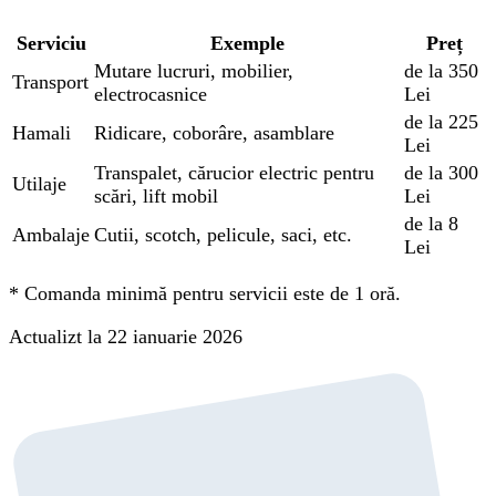
Serviciu
Exemple
Preț
Mutare lucruri, mobilier,
de la 350
Transport
electrocasnice
Lei
de la 225
Hamali
Ridicare, coborâre, asamblare
Lei
Transpalet, cărucior electric pentru
de la 300
Utilaje
scări, lift mobil
Lei
de la 8
Ambalaje
Cutii, scotch, pelicule, saci, etc.
Lei
*
Comanda minimă pentru servicii este de 1 oră.
Actualizt la 22 ianuarie 2026