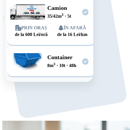
Camion
3
35/42
m
·
5
t
PRIN ORAȘ
ÎN AFARĂ
de la
600
Lei/oră
de la
16
Lei/km
Container
3
8
m
·
10
t
·
48
h