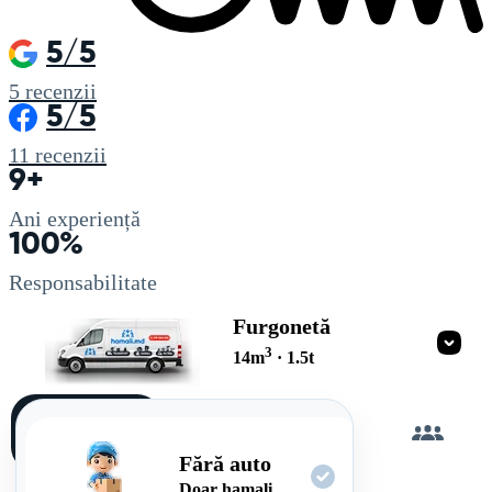
5/5
5
recenzii
5/5
11
recenzii
9+
Ani experiență
100%
Responsabilitate
Furgonetă
3
14
m
·
1.5
t
Încarc
singur
Fără auto
Doar hamali