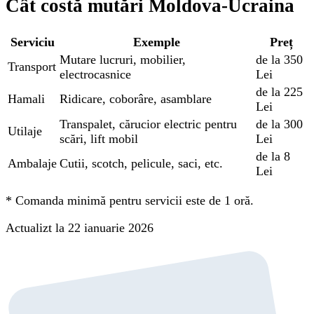
Cât costă mutări Moldova-Ucraina
Serviciu
Exemple
Preț
Mutare lucruri, mobilier,
de la 350
Transport
electrocasnice
Lei
de la 225
Hamali
Ridicare, coborâre, asamblare
Lei
Transpalet, cărucior electric pentru
de la 300
Utilaje
scări, lift mobil
Lei
de la 8
Ambalaje
Cutii, scotch, pelicule, saci, etc.
Lei
*
Comanda minimă pentru servicii este de 1 oră.
Actualizt la 22 ianuarie 2026