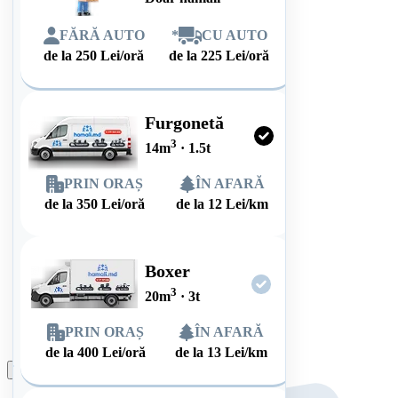
FĂRĂ AUTO
*
CU AUTO
de la
250
Lei/oră
de la
225
Lei/oră
Furgonetă
3
14
m
·
1.5
t
PRIN ORAȘ
ÎN AFARĂ
de la
350
Lei/oră
de la
12
Lei/km
Boxer
3
20
m
·
3
t
PRIN ORAȘ
ÎN AFARĂ
de la
400
Lei/oră
de la
13
Lei/km
Plasează comanda