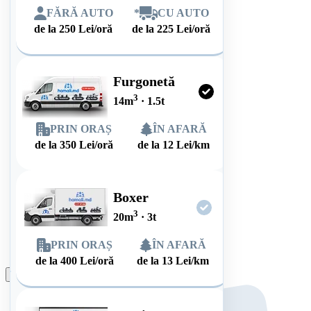
FĂRĂ AUTO
*
CU AUTO
de la
250
Lei/oră
de la
225
Lei/oră
Furgonetă
3
14
m
·
1.5
t
PRIN ORAȘ
ÎN AFARĂ
de la
350
Lei/oră
de la
12
Lei/km
Boxer
3
20
m
·
3
t
PRIN ORAȘ
ÎN AFARĂ
de la
400
Lei/oră
de la
13
Lei/km
Plasează comanda