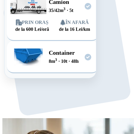
Camion
3
35/42
m
·
5
t
PRIN ORAȘ
ÎN AFARĂ
de la
600
Lei/oră
de la
16
Lei/km
Container
3
8
m
·
10
t
·
48
h