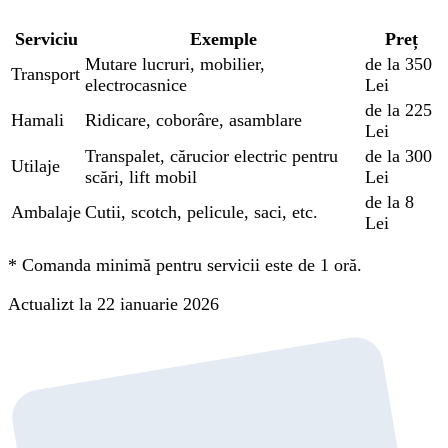
Serviciu
Exemple
Preț
Mutare lucruri, mobilier,
de la 350
Transport
electrocasnice
Lei
de la 225
Hamali
Ridicare, coborâre, asamblare
Lei
Transpalet, cărucior electric pentru
de la 300
Utilaje
scări, lift mobil
Lei
de la 8
Ambalaje
Cutii, scotch, pelicule, saci, etc.
Lei
*
Comanda minimă pentru servicii este de 1 oră.
Actualizt la 22 ianuarie 2026