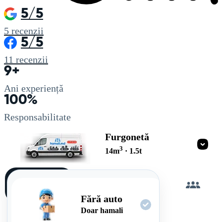
5/5
5
recenzii
5/5
11
recenzii
9+
Ani experiență
100%
Responsabilitate
Furgonetă
3
14
m
·
1.5
t
Încarc
singur
Fără auto
Doar hamali