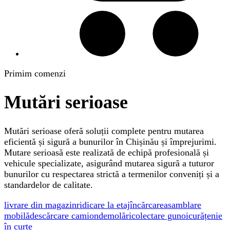
Primim comenzi
Mutări serioase
Mutări serioase oferă soluții complete pentru mutarea
eficientă și sigură a bunurilor în Chișinău și împrejurimi.
Mutare serioasă este realizată de echipă profesională și
vehicule specializate, asigurând mutarea sigură a tuturor
bunurilor cu respectarea strictă a termenilor conveniți și a
standardelor de calitate.
livrare din magazin
ridicare la etaj
încărcare
asamblare
mobilă
descărcare camion
demolări
colectare gunoi
curățenie
în curte