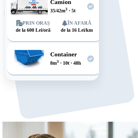
Camion
3
35/42
m
·
5
t
PRIN ORAȘ
ÎN AFARĂ
de la
600
Lei/oră
de la
16
Lei/km
Container
3
8
m
·
10
t
·
48
h