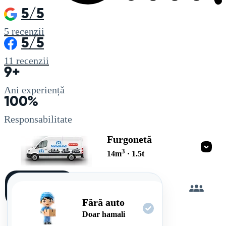
5/5
5
recenzii
5/5
11
recenzii
9+
Ani experiență
100%
Responsabilitate
Furgonetă
3
14
m
·
1.5
t
Încarc
singur
Fără auto
Doar hamali