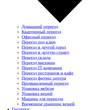
Домашний переезд
Квартирный переезд
Офисный переезд
Переезд под ключ
Переезд в другой город
Переезд в другую страну
Переезд склада
Переезд магазина
Переезд IT компании
Переезд ресторанов и кафе
Переезд фитнес центра
Промышленный переезд
Упаковка мебели
Упаковка вещей
Машина для переезда
Временное хранение вещей
Грузчики