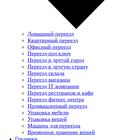
Домашний переезд
Квартирный переезд
Офисный переезд
Переезд под ключ
Переезд в другой город
Переезд в другую страну
Переезд склада
Переезд магазина
Переезд IT компании
Переезд ресторанов и кафе
Переезд фитнес центра
Промышленный переезд
Упаковка мебели
Упаковка вещей
Машина для переезда
Временное хранение вещей
Грузчики