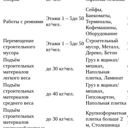
Сейфы
,
Банкоматы
,
Этажи 1 – 5
до 50
Работы с ремнями
Терминалы
,
кг/чел.
Кофемашины
,
Оборудование
Перемещение
Строительный
Этажи 1 – 5
до 50
строительного
мусор
,
Металл
,
кг/чел.
мусора
Дерево
,
Бетон
Подъём
Груз в ящиках/
строительных
мешках
,
до 30 кг/чел.
материалов
Напольная
легкого веса
плитка
,
Ламинат
Подъём
Груз в ящиках/
строительных
мешках
,
до 40 кг/чел.
материалов
Гипсокартон
,
среднего веса
Напольная плитка
Подъём
Крупноформатная
строительных
до 30 кг/чел.
плитка больше 2
материалов
м
,
Столешница
крупногабаритных