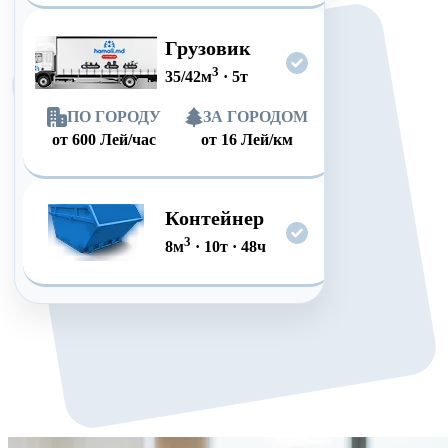
Грузовик
3
35/42
м
·
5
т
ПО ГОРОДУ
ЗА ГОРОДОМ
от
600
Лей/час
от
16
Лей/км
Контейнер
3
8
м
·
10
т
·
48
ч