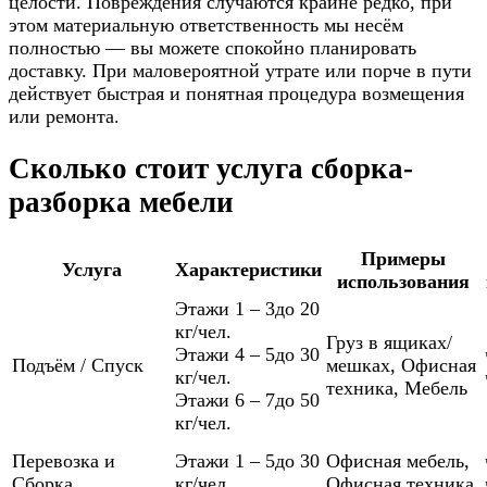
целости. Повреждения случаются крайне редко, при
этом материальную ответственность мы несём
полностью — вы можете спокойно планировать
доставку. При маловероятной утрате или порче в пути
действует быстрая и понятная процедура возмещения
или ремонта.
Сколько стоит услуга сборка-
разборка мебели
Примеры
Услуга
Характеристики
использования
Этажи 1 – 3
до 20
кг/чел.
Груз в ящиках/
Этажи 4 – 5
до 30
Подъём / Спуск
мешках
,
Офисная
кг/чел.
техника
,
Мебель
Этажи 6 – 7
до 50
кг/чел.
Перевозка и
Этажи 1 – 5
до 30
Офисная мебель
,
Сборка
кг/чел.
Офисная техника