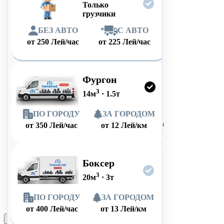
Только
грузчики
БЕЗ АВТО
*
С АВТО
от
250
Лей/час
от
225
Лей/час
Фургон
3
14
м
·
1.5
т
ПО ГОРОДУ
ЗА ГОРОДОМ
от
350
Лей/час
от
12
Лей/км
Боксер
3
20
м
·
3
т
ПО ГОРОДУ
ЗА ГОРОДОМ
от
400
Лей/час
от
13
Лей/км
Оформить заказ