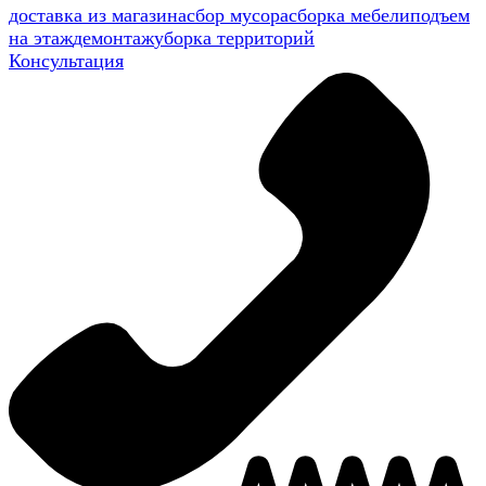
доставка из магазина
сбор мусора
сборка мебели
подъем
на этаж
демонтаж
уборка территорий
Консультация