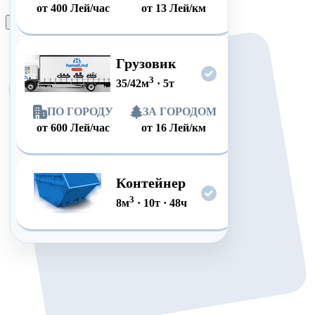
от
400
Лей/час
от
13
Лей/км
Оформить заказ
Грузовик
3
35/42
м
·
5
т
ПО ГОРОДУ
ЗА ГОРОДОМ
от
600
Лей/час
от
16
Лей/км
Контейнер
3
8
м
·
10
т
·
48
ч