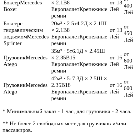
Боксер
Mercedes
× 2.1В
8
от 13
400
Boxer
Европаллет
Крепежные
Лей
Лей
ремни
Боксер
с
20м³
·
2.5т
4.2Д × 2.1Ш
от
гидравлическим
× 2.1В
8
от 13
450
подъемом
Mercedes
Европаллет
Крепежные
Лей
Лей
Sprinter
ремни
35м³
·
5т
6.1Д × 2.45Ш
от
Грузовик
Mercedes
× 2.35В
15
от 16
600
Atego
Европаллет
Крепежные
Лей
Лей
ремни
42м³
·
5т
7.3Д × 2.5Ш ×
от
Грузовик
Mercedes
2.35В
18
от 16
600
Atego
Европаллет
Крепежные
Лей
Лей
ремни
*
Минимальный заказ - 1 час, для грузовика - 2 часа.
**
Не более 2 свободных мест для грузчиков и/или
пассажиров.