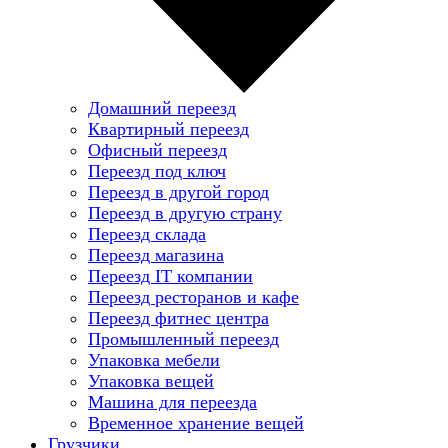
Домашний переезд
Квартирный переезд
Офисный переезд
Переезд под ключ
Переезд в другой город
Переезд в другую страну
Переезд склада
Переезд магазина
Переезд IT компании
Переезд ресторанов и кафе
Переезд фитнес центра
Промышленный переезд
Упаковка мебели
Упаковка вещей
Машина для переезда
Временное хранение вещей
Грузчики