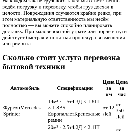
На каждом заказе грузового такси мы ответственно
ведём погрузку и перевозку, чтобы груз доехал в
целости. Повреждения случаются крайне редко, при
этом материальную ответственность мы несём
полностью — вы можете спокойно планировать
доставку. При маловероятной утрате или порче в пути
действует быстрая и понятная процедура возмещения
или ремонта.
Сколько стоит услуга перевозка
бытовой техники
Цена
Цена
Автомобиль
Спецификации
за
за
км
час
14м³
·
1.5т
4.3Д × 1.8Ш
от
Фургон
Mercedes
× 1.8В
5
от 12
350
Sprinter
Европаллет
Крепежные
Лей
Лей
ремни
20м³
·
2.5т
4.2Д × 2.1Ш
от