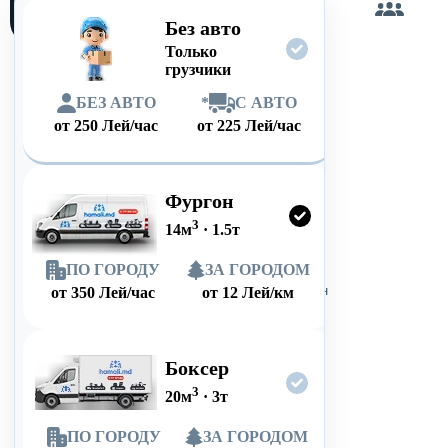
сам
Без авто
Только
грузчики
БЕЗ АВТО
*
С АВТО
от
250
Лей/час
от
225
Лей/час
Фургон
3
14
м
·
1.5
т
ПО ГОРОДУ
ЗА ГОРОДОМ
от
350
Лей/час
от
12
Лей/км
Боксер
3
20
м
·
3
т
ПО ГОРОДУ
ЗА ГОРОДОМ