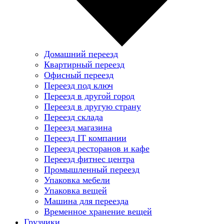
Домашний переезд
Квартирный переезд
Офисный переезд
Переезд под ключ
Переезд в другой город
Переезд в другую страну
Переезд склада
Переезд магазина
Переезд IT компании
Переезд ресторанов и кафе
Переезд фитнес центра
Промышленный переезд
Упаковка мебели
Упаковка вещей
Машина для переезда
Временное хранение вещей
Грузчики