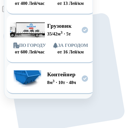
от
400
Лей/час
от
13
Лей/км
Оформить заказ
Грузовик
3
35/42
м
·
5
т
ПО ГОРОДУ
ЗА ГОРОДОМ
от
600
Лей/час
от
16
Лей/км
Контейнер
3
8
м
·
10
т
·
48
ч