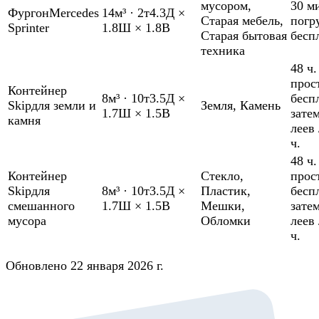
мусором
,
30 м
Фургон
Mercedes
14м³
·
2т
4.3Д ×
Старая мебель
,
погр
Sprinter
1.8Ш × 1.8В
Старая бытовая
бесп
техника
48 ч.
прос
Контейнер
8м³
·
10т
3.5Д ×
бесп
Skip
для земли и
Земля
,
Камень
1.7Ш × 1.5В
зате
камня
леев 
ч.
48 ч.
Контейнер
Стекло
,
прос
Skip
для
8м³
·
10т
3.5Д ×
Пластик
,
бесп
смешанного
1.7Ш × 1.5В
Мешки
,
зате
мусора
Обломки
леев 
ч.
Обновлено 22 января 2026 г.