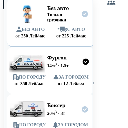
сам
Без авто
Только
грузчики
БЕЗ АВТО
*
С АВТО
от
250
Лей/час
от
225
Лей/час
Фургон
3
14
м
·
1.5
т
ПО ГОРОДУ
ЗА ГОРОДОМ
от
350
Лей/час
от
12
Лей/км
Боксер
3
20
м
·
3
т
ПО ГОРОДУ
ЗА ГОРОДОМ