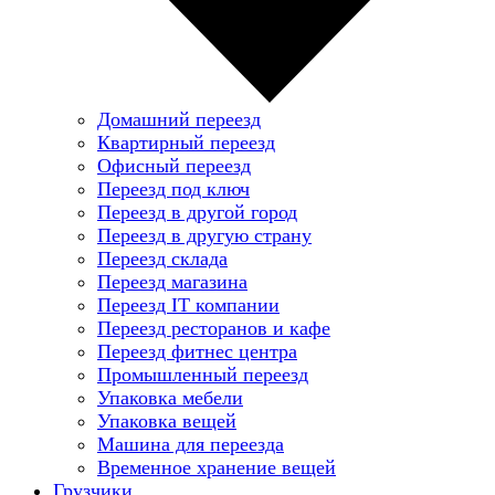
Домашний переезд
Квартирный переезд
Офисный переезд
Переезд под ключ
Переезд в другой город
Переезд в другую страну
Переезд склада
Переезд магазина
Переезд IT компании
Переезд ресторанов и кафе
Переезд фитнес центра
Промышленный переезд
Упаковка мебели
Упаковка вещей
Машина для переезда
Временное хранение вещей
Грузчики