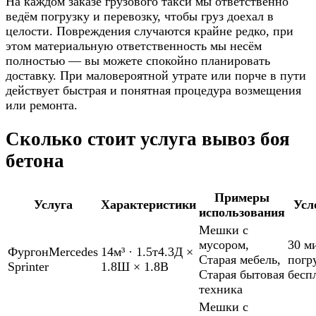
На каждом заказе грузового такси мы ответственно
ведём погрузку и перевозку, чтобы груз доехал в
целости. Повреждения случаются крайне редко, при
этом материальную ответственность мы несём
полностью — вы можете спокойно планировать
доставку. При маловероятной утрате или порче в пути
действует быстрая и понятная процедура возмещения
или ремонта.
Сколько стоит услуга вывоз боя
бетона
Примеры
Услуга
Характеристики
Усл
использования
Мешки с
мусором
,
30 м
Фургон
Mercedes
14м³
·
1.5т
4.3Д ×
Старая мебель
,
погр
Sprinter
1.8Ш × 1.8В
Старая бытовая
бесп
техника
Мешки с