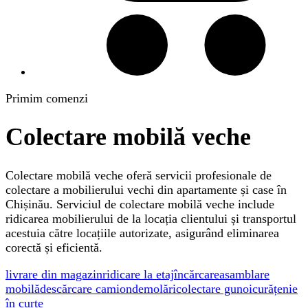
Primim comenzi
Colectare mobilă veche
Colectare mobilă veche oferă servicii profesionale de
colectare a mobilierului vechi din apartamente și case în
Chișinău. Serviciul de colectare mobilă veche include
ridicarea mobilierului de la locația clientului și transportul
acestuia către locațiile autorizate, asigurând eliminarea
corectă și eficientă.
livrare din magazin
ridicare la etaj
încărcare
asamblare
mobilă
descărcare camion
demolări
colectare gunoi
curățenie
în curte