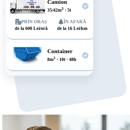
Camion
3
35/42
m
·
5
t
PRIN ORAȘ
ÎN AFARĂ
de la
600
Lei/oră
de la
16
Lei/km
Container
3
8
m
·
10
t
·
48
h