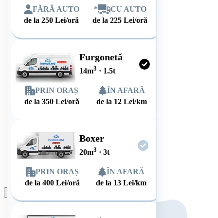
FĂRĂ AUTO
*
CU AUTO
de la
250
Lei/oră
de la
225
Lei/oră
Furgonetă
3
14
m
·
1.5
t
PRIN ORAȘ
ÎN AFARĂ
de la
350
Lei/oră
de la
12
Lei/km
Boxer
3
20
m
·
3
t
PRIN ORAȘ
ÎN AFARĂ
de la
400
Lei/oră
de la
13
Lei/km
Plasează comanda