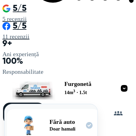
5/5
5
recenzii
5/5
11
recenzii
9+
Ani experiență
100%
Responsabilitate
Furgonetă
3
14
m
·
1.5
t
Încarc
singur
Fără auto
Doar hamali