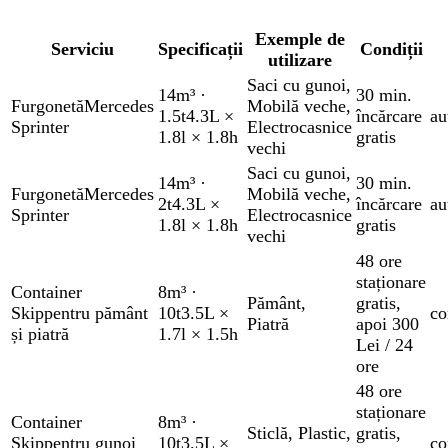
Exemple de
Serviciu
Specificații
Condiții
utilizare
Saci cu gunoi
,
14m³
·
30 min.
Furgonetă
Mercedes
Mobilă veche
,
1.5t
4.3L ×
încărcare
au
Sprinter
Electrocasnice
1.8l × 1.8h
gratis
vechi
Saci cu gunoi
,
14m³
·
30 min.
Furgonetă
Mercedes
Mobilă veche
,
2t
4.3L ×
încărcare
au
Sprinter
Electrocasnice
1.8l × 1.8h
gratis
vechi
48 ore
staționare
Container
8m³
·
Pământ
,
gratis
,
Skip
pentru pământ
10t
3.5L ×
co
Piatră
apoi 300
și piatră
1.7l × 1.5h
Lei / 24
ore
48 ore
staționare
Container
8m³
·
Sticlă
,
Plastic
,
gratis
,
Skip
pentru gunoi
10t
3.5L ×
co