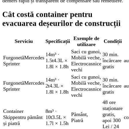
demers rapid și transparent de compensare sau remediere.
Cât costă container pentru
evacuarea deșeurilor de construcții
Exemple de
Serviciu
Specificații
Condiții
utilizare
Saci cu gunoi
,
14m³
·
30 min.
Furgonetă
Mercedes
Mobilă veche
,
1.5t
4.3L ×
încărcare
au
Sprinter
Electrocasnice
1.8l × 1.8h
gratis
vechi
Saci cu gunoi
,
14m³
·
30 min.
Furgonetă
Mercedes
Mobilă veche
,
2t
4.3L ×
încărcare
au
Sprinter
Electrocasnice
1.8l × 1.8h
gratis
vechi
48 ore
staționare
Container
8m³
·
Pământ
,
gratis
,
Skip
pentru pământ
10t
3.5L ×
co
Piatră
apoi 300
și piatră
1.7l × 1.5h
Lei / 24