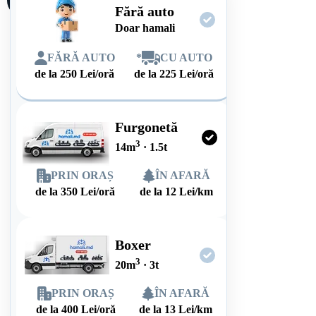
Fără auto
Doar hamali
FĂRĂ AUTO
*
CU AUTO
de la
250
Lei/oră
de la
225
Lei/oră
Furgonetă
3
14
m
·
1.5
t
PRIN ORAȘ
ÎN AFARĂ
de la
350
Lei/oră
de la
12
Lei/km
Boxer
3
20
m
·
3
t
PRIN ORAȘ
ÎN AFARĂ
de la
400
Lei/oră
de la
13
Lei/km