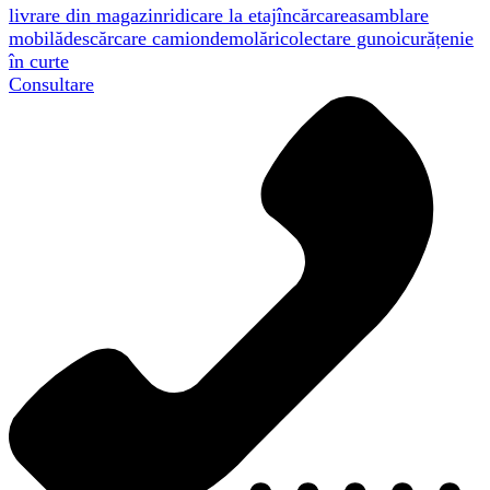
livrare din magazin
ridicare la etaj
încărcare
asamblare
mobilă
descărcare camion
demolări
colectare gunoi
curățenie
în curte
Consultare