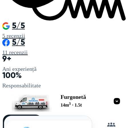
5/5
5
recenzii
5/5
11
recenzii
9+
Ani experiență
100%
Responsabilitate
Furgonetă
3
14
m
·
1.5
t
Încarc
singur