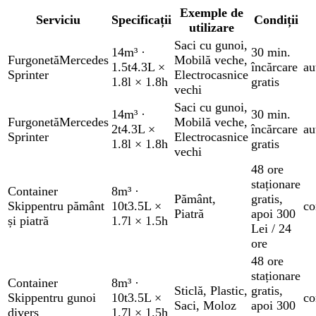
Exemple de
Serviciu
Specificații
Condiții
utilizare
Saci cu gunoi
,
14m³
·
30 min.
Furgonetă
Mercedes
Mobilă veche
,
1.5t
4.3L ×
încărcare
au
Sprinter
Electrocasnice
1.8l × 1.8h
gratis
vechi
Saci cu gunoi
,
14m³
·
30 min.
Furgonetă
Mercedes
Mobilă veche
,
2t
4.3L ×
încărcare
au
Sprinter
Electrocasnice
1.8l × 1.8h
gratis
vechi
48 ore
staționare
Container
8m³
·
Pământ
,
gratis
,
Skip
pentru pământ
10t
3.5L ×
co
Piatră
apoi 300
și piatră
1.7l × 1.5h
Lei / 24
ore
48 ore
staționare
Container
8m³
·
Sticlă
,
Plastic
,
gratis
,
Skip
pentru gunoi
10t
3.5L ×
co
Saci
,
Moloz
apoi 300
divers
1.7l × 1.5h