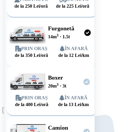
de la
250
Lei/oră
de la
225
Lei/oră
Furgonetă
3
14
m
·
1.5
t
PRIN ORAȘ
ÎN AFARĂ
de la
350
Lei/oră
de la
12
Lei/km
Boxer
3
20
m
·
3
t
PRIN ORAȘ
ÎN AFARĂ
de la
400
Lei/oră
de la
13
Lei/km
Plasează comanda
Camion