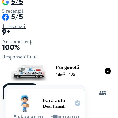
5/5
5
recenzii
5/5
11
recenzii
9+
Ani experiență
100%
Responsabilitate
Furgonetă
3
14
m
·
1.5
t
Încarc
singur
Fără auto
Doar hamali
FĂRĂ AUTO
*
CU AUTO