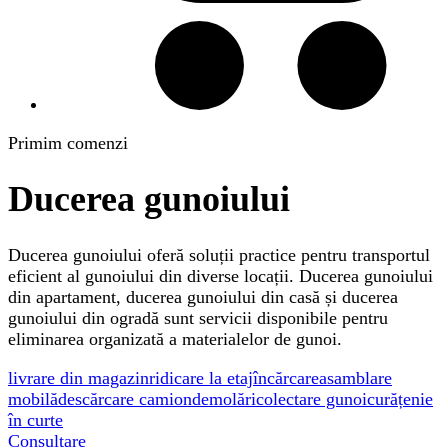
Primim comenzi
Ducerea gunoiului
Ducerea gunoiului oferă soluții practice pentru transportul
eficient al gunoiului din diverse locații. Ducerea gunoiului
din apartament, ducerea gunoiului din casă și ducerea
gunoiului din ogradă sunt servicii disponibile pentru
eliminarea organizată a materialelor de gunoi.
livrare din magazin
ridicare la etaj
încărcare
asamblare
mobilă
descărcare camion
demolări
colectare gunoi
curățenie
în curte
Consultare