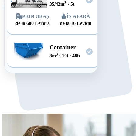
3
35/42
m
·
5
t
PRIN ORAȘ
ÎN AFARĂ
de la
600
Lei/oră
de la
16
Lei/km
Container
3
8
m
·
10
t
·
48
h