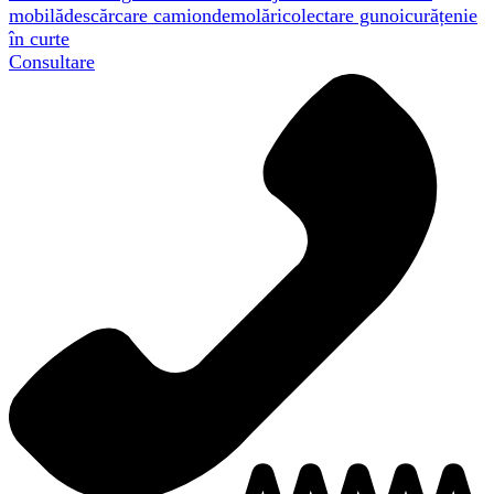
mobilă
descărcare camion
demolări
colectare gunoi
curățenie
în curte
Consultare