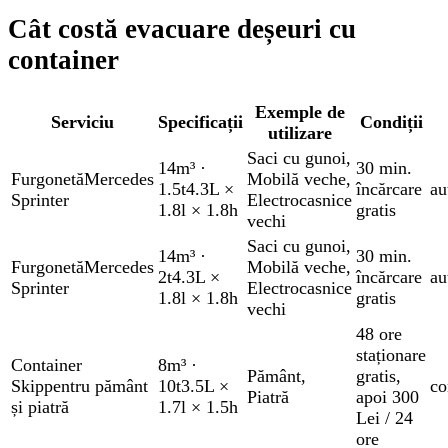
Cât costă evacuare deșeuri cu
container
Exemple de
Serviciu
Specificații
Condiții
utilizare
Saci cu gunoi
,
14m³
·
30 min.
Furgonetă
Mercedes
Mobilă veche
,
1.5t
4.3L ×
încărcare
au
Sprinter
Electrocasnice
1.8l × 1.8h
gratis
vechi
Saci cu gunoi
,
14m³
·
30 min.
Furgonetă
Mercedes
Mobilă veche
,
2t
4.3L ×
încărcare
au
Sprinter
Electrocasnice
1.8l × 1.8h
gratis
vechi
48 ore
staționare
Container
8m³
·
Pământ
,
gratis
,
Skip
pentru pământ
10t
3.5L ×
co
Piatră
apoi 300
și piatră
1.7l × 1.5h
Lei / 24
ore