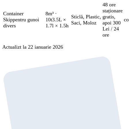
48 ore
staționare
Container
8m³
·
Sticlă
,
Plastic
,
gratis
,
Skip
pentru gunoi
10t
3.5L ×
co
Saci
,
Moloz
apoi 300
divers
1.7l × 1.5h
Lei / 24
ore
Actualizt la 22 ianuarie 2026