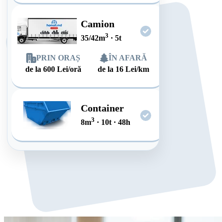
Camion
3
35/42
m
·
5
t
PRIN ORAȘ
ÎN AFARĂ
de la
600
Lei/oră
de la
16
Lei/km
Container
3
8
m
·
10
t
·
48
h