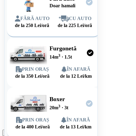
Doar hamali
FĂRĂ AUTO
*
CU AUTO
de la
250
Lei/oră
de la
225
Lei/oră
Furgonetă
3
14
m
·
1.5
t
PRIN ORAȘ
ÎN AFARĂ
de la
350
Lei/oră
de la
12
Lei/km
Boxer
3
20
m
·
3
t
PRIN ORAȘ
ÎN AFARĂ
de la
400
Lei/oră
de la
13
Lei/km
Plasează comanda