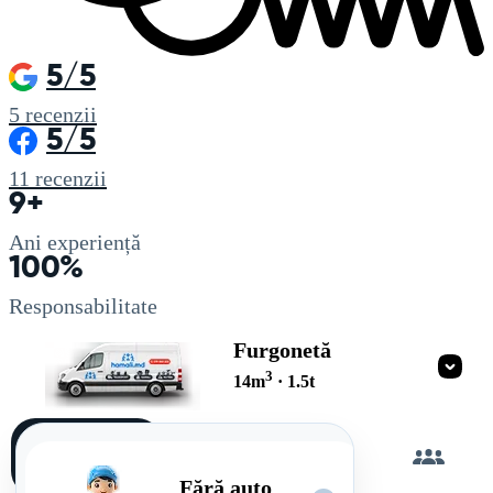
5/5
5
recenzii
5/5
11
recenzii
9+
Ani experiență
100%
Responsabilitate
Furgonetă
3
14
m
·
1.5
t
Încarc
singur
Fără auto