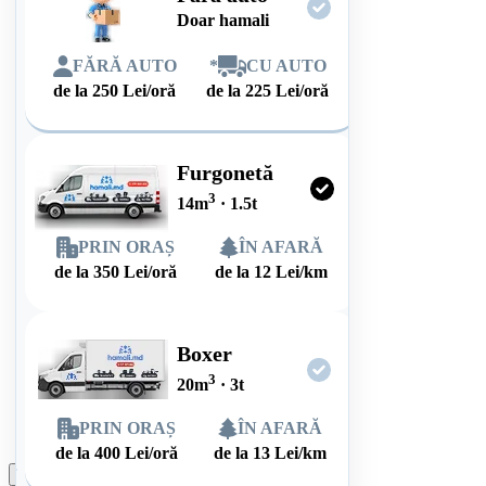
Doar hamali
FĂRĂ AUTO
*
CU AUTO
de la
250
Lei/oră
de la
225
Lei/oră
Furgonetă
3
14
m
·
1.5
t
PRIN ORAȘ
ÎN AFARĂ
de la
350
Lei/oră
de la
12
Lei/km
Boxer
3
20
m
·
3
t
PRIN ORAȘ
ÎN AFARĂ
de la
400
Lei/oră
de la
13
Lei/km
Plasează comanda