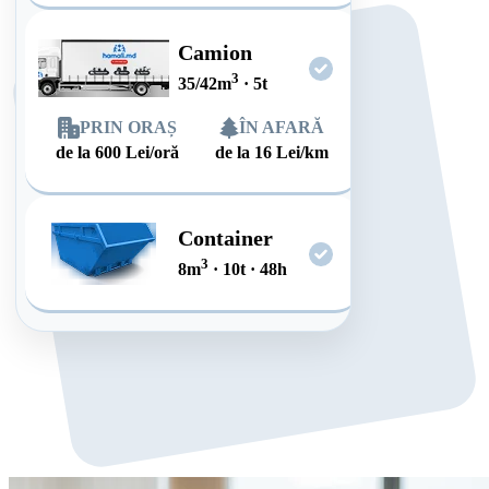
Camion
3
35/42
m
·
5
t
PRIN ORAȘ
ÎN AFARĂ
de la
600
Lei/oră
de la
16
Lei/km
Container
3
8
m
·
10
t
·
48
h