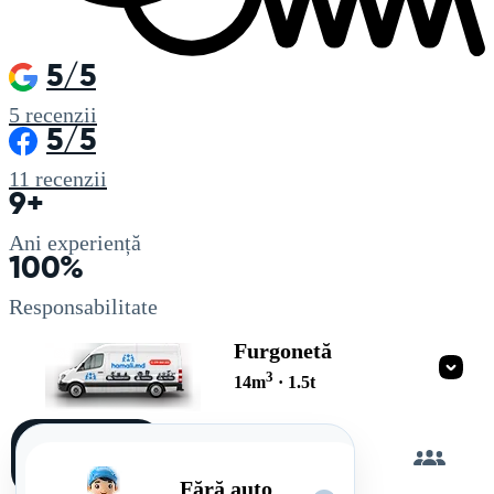
5/5
5
recenzii
5/5
11
recenzii
9+
Ani experiență
100%
Responsabilitate
Furgonetă
3
14
m
·
1.5
t
Încarc
singur
Fără auto