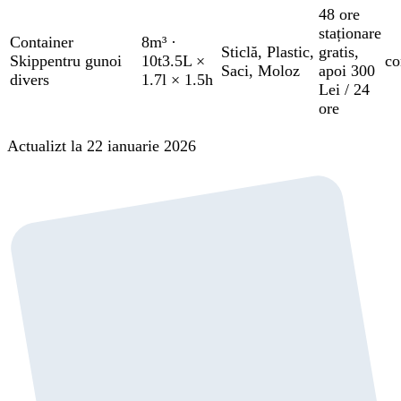
48 ore
staționare
Container
8m³
·
Sticlă
,
Plastic
,
gratis
,
Skip
pentru gunoi
10t
3.5L ×
co
Saci
,
Moloz
apoi 300
divers
1.7l × 1.5h
Lei / 24
ore
Actualizt la 22 ianuarie 2026