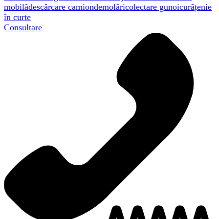
mobilă
descărcare camion
demolări
colectare gunoi
curățenie
în curte
Consultare