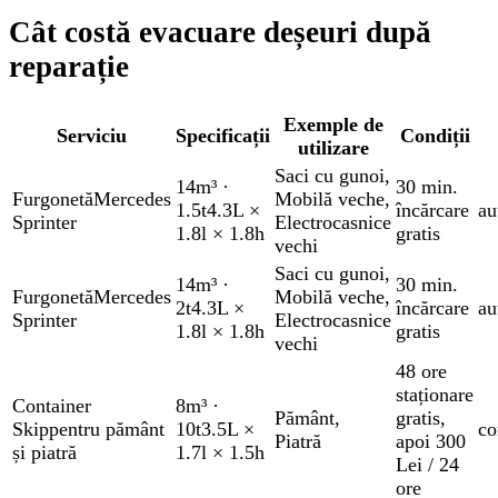
Cât costă evacuare deșeuri după
reparație
Exemple de
Serviciu
Specificații
Condiții
utilizare
Saci cu gunoi
,
14m³
·
30 min.
Furgonetă
Mercedes
Mobilă veche
,
1.5t
4.3L ×
încărcare
au
Sprinter
Electrocasnice
1.8l × 1.8h
gratis
vechi
Saci cu gunoi
,
14m³
·
30 min.
Furgonetă
Mercedes
Mobilă veche
,
2t
4.3L ×
încărcare
au
Sprinter
Electrocasnice
1.8l × 1.8h
gratis
vechi
48 ore
staționare
Container
8m³
·
Pământ
,
gratis
,
Skip
pentru pământ
10t
3.5L ×
co
Piatră
apoi 300
și piatră
1.7l × 1.5h
Lei / 24
ore