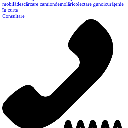
mobilă
descărcare camion
demolări
colectare gunoi
curățenie
în curte
Consultare