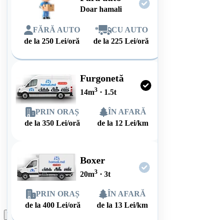
Doar hamali
FĂRĂ AUTO
*
CU AUTO
de la
250
Lei/oră
de la
225
Lei/oră
Furgonetă
3
14
m
·
1.5
t
PRIN ORAȘ
ÎN AFARĂ
de la
350
Lei/oră
de la
12
Lei/km
Boxer
3
20
m
·
3
t
PRIN ORAȘ
ÎN AFARĂ
de la
400
Lei/oră
de la
13
Lei/km
Plasează comanda