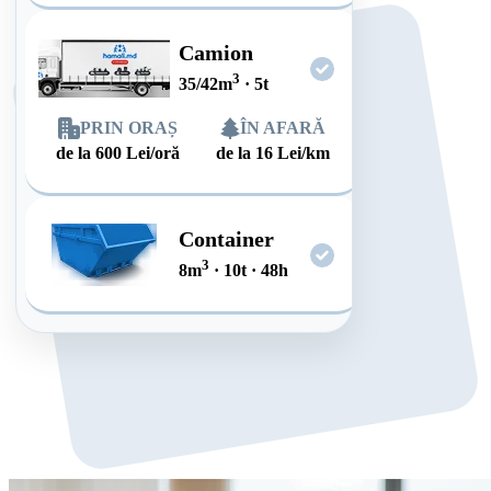
Camion
3
35/42
m
·
5
t
PRIN ORAȘ
ÎN AFARĂ
de la
600
Lei/oră
de la
16
Lei/km
Container
3
8
m
·
10
t
·
48
h