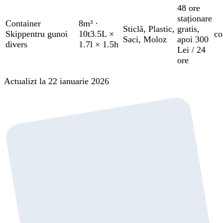
48 ore
staționare
Container
8m³
·
Sticlă
,
Plastic
,
gratis
,
Skip
pentru gunoi
10t
3.5L ×
co
Saci
,
Moloz
apoi 300
divers
1.7l × 1.5h
Lei / 24
ore
Actualizt la 22 ianuarie 2026