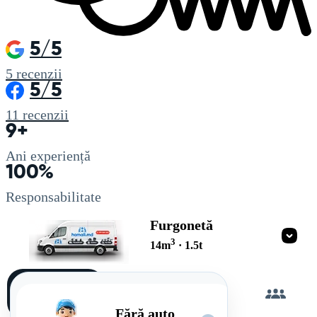
5/5
5
recenzii
5/5
11
recenzii
9+
Ani experiență
100%
Responsabilitate
Furgonetă
3
14
m
·
1.5
t
Încarc
singur
Fără auto