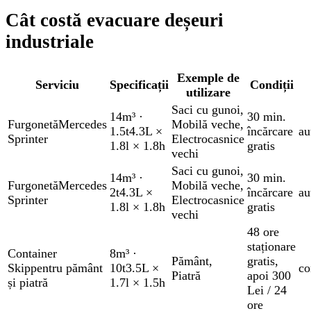
Cât costă evacuare deșeuri
industriale
Exemple de
Serviciu
Specificații
Condiții
utilizare
Saci cu gunoi
,
14m³
·
30 min.
Furgonetă
Mercedes
Mobilă veche
,
1.5t
4.3L ×
încărcare
au
Sprinter
Electrocasnice
1.8l × 1.8h
gratis
vechi
Saci cu gunoi
,
14m³
·
30 min.
Furgonetă
Mercedes
Mobilă veche
,
2t
4.3L ×
încărcare
au
Sprinter
Electrocasnice
1.8l × 1.8h
gratis
vechi
48 ore
staționare
Container
8m³
·
Pământ
,
gratis
,
Skip
pentru pământ
10t
3.5L ×
co
Piatră
apoi 300
și piatră
1.7l × 1.5h
Lei / 24
ore