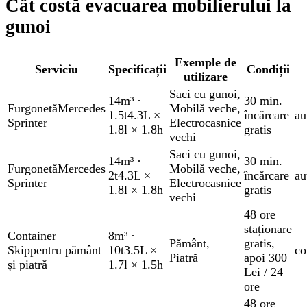
Cât costă evacuarea mobilierului la
gunoi
Exemple de
Serviciu
Specificații
Condiții
utilizare
Saci cu gunoi
,
14m³
·
30 min.
Furgonetă
Mercedes
Mobilă veche
,
1.5t
4.3L ×
încărcare
au
Sprinter
Electrocasnice
1.8l × 1.8h
gratis
vechi
Saci cu gunoi
,
14m³
·
30 min.
Furgonetă
Mercedes
Mobilă veche
,
2t
4.3L ×
încărcare
au
Sprinter
Electrocasnice
1.8l × 1.8h
gratis
vechi
48 ore
staționare
Container
8m³
·
Pământ
,
gratis
,
Skip
pentru pământ
10t
3.5L ×
co
Piatră
apoi 300
și piatră
1.7l × 1.5h
Lei / 24
ore
48 ore