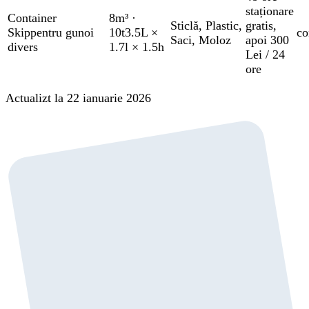
staționare
Container
8m³
·
Sticlă
,
Plastic
,
gratis
,
Skip
pentru gunoi
10t
3.5L ×
co
Saci
,
Moloz
apoi 300
divers
1.7l × 1.5h
Lei / 24
ore
Actualizt la 22 ianuarie 2026