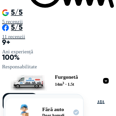
5/5
5
recenzii
5/5
11
recenzii
9+
Ani experiență
100%
Responsabilitate
Furgonetă
3
14
m
·
1.5
t
Încarc
singur
Fără auto
Doar hamali