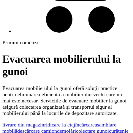
Primim comenzi
Evacuarea mobilierului la
gunoi
Evacuarea mobilierului la gunoi oferă soluții practice
pentru eliminarea eficientă a mobilierului vechi care nu
mai este necesar. Serviciile de evacuare mobilier la gunoi
asigură colectarea organizată și transportul sigur al
mobilierului până la locurile de depozitare autorizate.
livrare din magazin
ridicare la etaj
încărcare
asamblare
mobilă
descărcare camion
demolări
colectare gunoi
curățenie