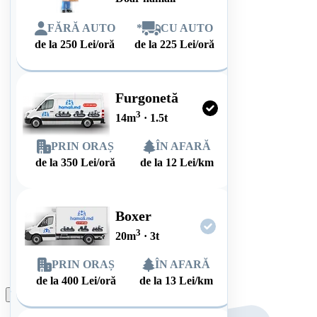
FĂRĂ AUTO
*
CU AUTO
de la
250
Lei/oră
de la
225
Lei/oră
Furgonetă
3
14
m
·
1.5
t
PRIN ORAȘ
ÎN AFARĂ
de la
350
Lei/oră
de la
12
Lei/km
Boxer
3
20
m
·
3
t
PRIN ORAȘ
ÎN AFARĂ
de la
400
Lei/oră
de la
13
Lei/km
Plasează comanda