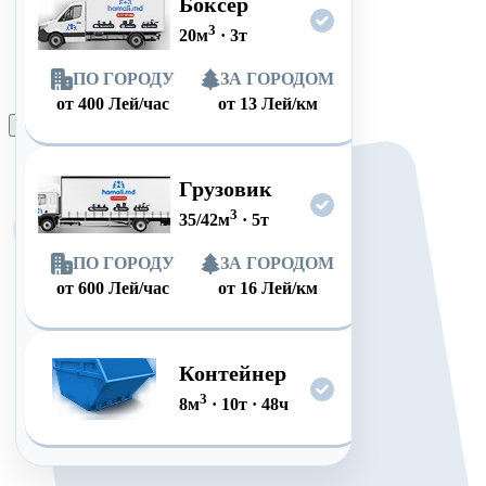
Боксер
3
20
м
·
3
т
ПО ГОРОДУ
ЗА ГОРОДОМ
от
400
Лей/час
от
13
Лей/км
Оформить заказ
Грузовик
3
35/42
м
·
5
т
ПО ГОРОДУ
ЗА ГОРОДОМ
от
600
Лей/час
от
16
Лей/км
Контейнер
3
8
м
·
10
т
·
48
ч