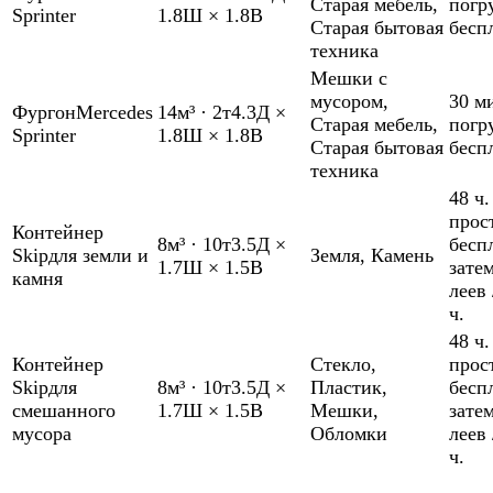
Старая мебель
,
погр
Sprinter
1.8Ш × 1.8В
Старая бытовая
бесп
техника
Мешки с
мусором
,
30 м
Фургон
Mercedes
14м³
·
2т
4.3Д ×
Старая мебель
,
погр
Sprinter
1.8Ш × 1.8В
Старая бытовая
бесп
техника
48 ч.
прос
Контейнер
8м³
·
10т
3.5Д ×
бесп
Skip
для земли и
Земля
,
Камень
1.7Ш × 1.5В
зате
камня
леев 
ч.
48 ч.
Контейнер
Стекло
,
прос
Skip
для
8м³
·
10т
3.5Д ×
Пластик
,
бесп
смешанного
1.7Ш × 1.5В
Мешки
,
зате
мусора
Обломки
леев 
ч.