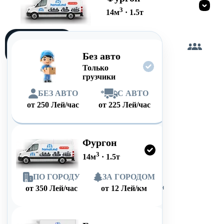
3
14
м
·
1.5
т
Загружу
сам
Без авто
Только
грузчики
БЕЗ АВТО
*
С АВТО
от
250
Лей/час
от
225
Лей/час
Фургон
3
14
м
·
1.5
т
ПО ГОРОДУ
ЗА ГОРОДОМ
от
350
Лей/час
от
12
Лей/км