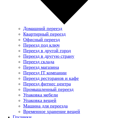
Домашний переезд
Квартирный переезд
Офисный переезд
Переезд под ключ
Переезд в другой город
Переезд в другую страну
Переезд склада
Переезд магазина
Переезд IT компании
Переезд ресторанов и кафе
Переезд фитнес центра
Промышленный переезд
Упаковка мебели
Упаковка вещей
Машина для переезда
Временное хранение вещей
Грузчики