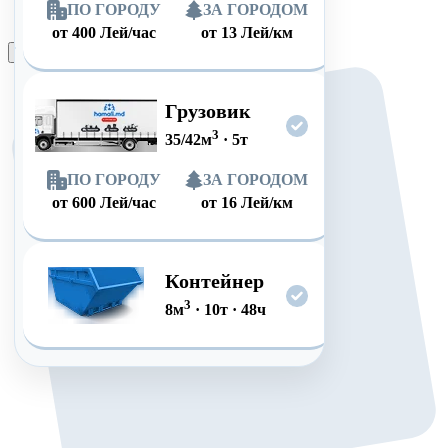
ПО ГОРОДУ
ЗА ГОРОДОМ
от
400
Лей/час
от
13
Лей/км
Оформить заказ
Грузовик
3
35/42
м
·
5
т
ПО ГОРОДУ
ЗА ГОРОДОМ
от
600
Лей/час
от
16
Лей/км
Контейнер
3
8
м
·
10
т
·
48
ч