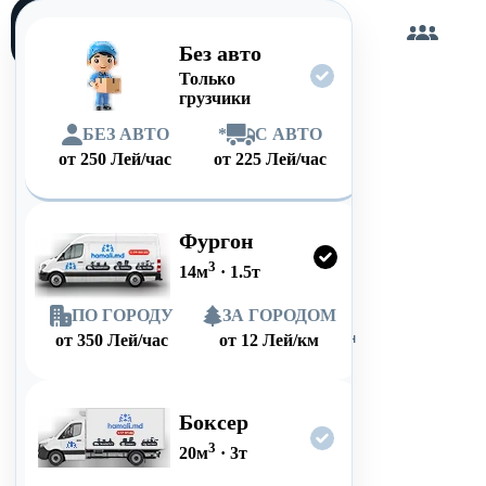
Загружу
сам
Без авто
Только
грузчики
БЕЗ АВТО
*
С АВТО
от
250
Лей/час
от
225
Лей/час
Фургон
3
14
м
·
1.5
т
ПО ГОРОДУ
ЗА ГОРОДОМ
от
350
Лей/час
от
12
Лей/км
Боксер
3
20
м
·
3
т