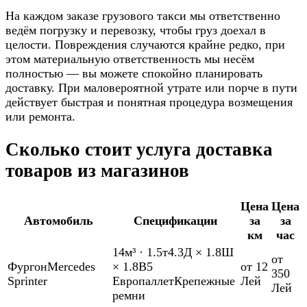
На каждом заказе грузового такси мы ответственно
ведём погрузку и перевозку, чтобы груз доехал в
целости. Повреждения случаются крайне редко, при
этом материальную ответственность мы несём
полностью — вы можете спокойно планировать
доставку. При маловероятной утрате или порче в пути
действует быстрая и понятная процедура возмещения
или ремонта.
Сколько стоит услуга доставка
товаров из магазинов
Цена
Цена
Автомобиль
Спецификации
за
за
км
час
14м³
·
1.5т
4.3Д × 1.8Ш
от
Фургон
Mercedes
× 1.8В
5
от 12
350
Sprinter
Европаллет
Крепежные
Лей
Лей
ремни