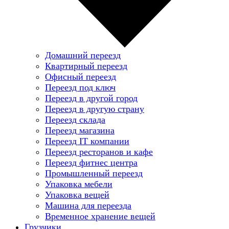
Домашний переезд
Квартирный переезд
Офисный переезд
Переезд под ключ
Переезд в другой город
Переезд в другую страну
Переезд склада
Переезд магазина
Переезд IT компании
Переезд ресторанов и кафе
Переезд фитнес центра
Промышленный переезд
Упаковка мебели
Упаковка вещей
Машина для переезда
Временное хранение вещей
Грузчики