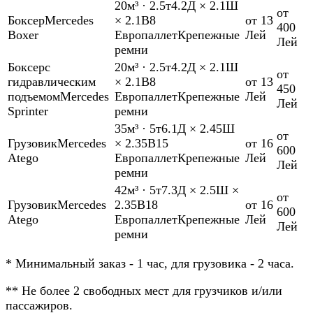
20м³
·
2.5т
4.2Д × 2.1Ш
от
Боксер
Mercedes
× 2.1В
8
от 13
400
Boxer
Европаллет
Крепежные
Лей
Лей
ремни
Боксер
с
20м³
·
2.5т
4.2Д × 2.1Ш
от
гидравлическим
× 2.1В
8
от 13
450
подъемом
Mercedes
Европаллет
Крепежные
Лей
Лей
Sprinter
ремни
35м³
·
5т
6.1Д × 2.45Ш
от
Грузовик
Mercedes
× 2.35В
15
от 16
600
Atego
Европаллет
Крепежные
Лей
Лей
ремни
42м³
·
5т
7.3Д × 2.5Ш ×
от
Грузовик
Mercedes
2.35В
18
от 16
600
Atego
Европаллет
Крепежные
Лей
Лей
ремни
*
Минимальный заказ - 1 час, для грузовика - 2 часа.
**
Не более 2 свободных мест для грузчиков и/или
пассажиров.