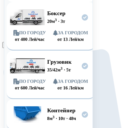
Боксер
3
20
м
·
3
т
ПО ГОРОДУ
ЗА ГОРОДОМ
от
400
Лей/час
от
13
Лей/км
Оформить заказ
Грузовик
3
35/42
м
·
5
т
ПО ГОРОДУ
ЗА ГОРОДОМ
от
600
Лей/час
от
16
Лей/км
Контейнер
3
8
м
·
10
т
·
48
ч