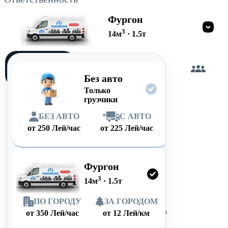
Фургон
3
14
м
·
1.5
т
Загружу
сам
Без авто
Только
грузчики
БЕЗ АВТО
*
С АВТО
от
250
Лей/час
от
225
Лей/час
Фургон
3
14
м
·
1.5
т
ПО ГОРОДУ
ЗА ГОРОДОМ
от
350
Лей/час
от
12
Лей/км