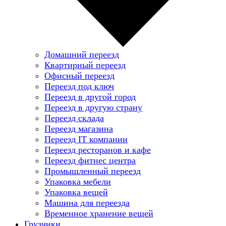
Домашний переезд
Квартирный переезд
Офисный переезд
Переезд под ключ
Переезд в другой город
Переезд в другую страну
Переезд склада
Переезд магазина
Переезд IT компании
Переезд ресторанов и кафе
Переезд фитнес центра
Промышленный переезд
Упаковка мебели
Упаковка вещей
Машина для переезда
Временное хранение вещей
Грузчики