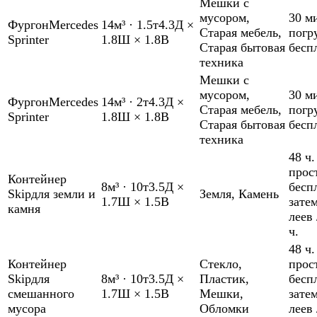
Мешки с
мусором
,
30 м
Фургон
Mercedes
14м³
·
1.5т
4.3Д ×
Старая мебель
,
погр
Sprinter
1.8Ш × 1.8В
Старая бытовая
бесп
техника
Мешки с
мусором
,
30 м
Фургон
Mercedes
14м³
·
2т
4.3Д ×
Старая мебель
,
погр
Sprinter
1.8Ш × 1.8В
Старая бытовая
бесп
техника
48 ч.
прос
Контейнер
8м³
·
10т
3.5Д ×
бесп
Skip
для земли и
Земля
,
Камень
1.7Ш × 1.5В
зате
камня
леев 
ч.
48 ч.
Контейнер
Стекло
,
прос
Skip
для
8м³
·
10т
3.5Д ×
Пластик
,
бесп
смешанного
1.7Ш × 1.5В
Мешки
,
зате
мусора
Обломки
леев 