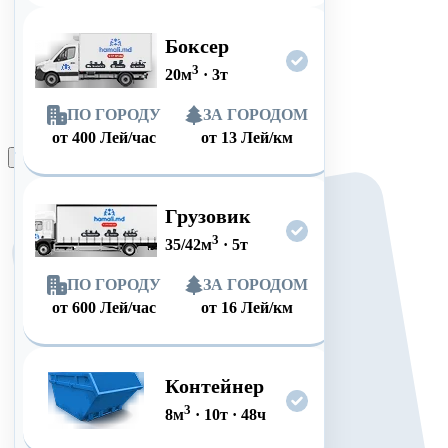
Боксер
3
20
м
·
3
т
ПО ГОРОДУ
ЗА ГОРОДОМ
от
400
Лей/час
от
13
Лей/км
Оформить заказ
Грузовик
3
35/42
м
·
5
т
ПО ГОРОДУ
ЗА ГОРОДОМ
от
600
Лей/час
от
16
Лей/км
Контейнер
3
8
м
·
10
т
·
48
ч