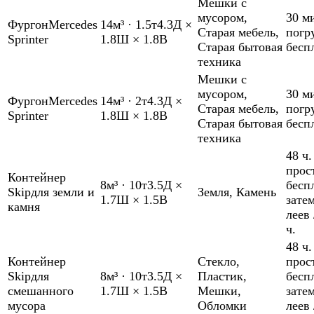
Мешки с
мусором
,
30 м
Фургон
Mercedes
14м³
·
1.5т
4.3Д ×
Старая мебель
,
погр
Sprinter
1.8Ш × 1.8В
Старая бытовая
бесп
техника
Мешки с
мусором
,
30 м
Фургон
Mercedes
14м³
·
2т
4.3Д ×
Старая мебель
,
погр
Sprinter
1.8Ш × 1.8В
Старая бытовая
бесп
техника
48 ч.
прос
Контейнер
8м³
·
10т
3.5Д ×
бесп
Skip
для земли и
Земля
,
Камень
1.7Ш × 1.5В
зате
камня
леев 
ч.
48 ч.
Контейнер
Стекло
,
прос
Skip
для
8м³
·
10т
3.5Д ×
Пластик
,
бесп
смешанного
1.7Ш × 1.5В
Мешки
,
зате
мусора
Обломки
леев 