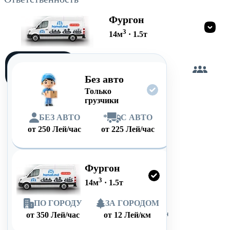
Фургон
3
14
м
·
1.5
т
Загружу
сам
Без авто
Только
грузчики
БЕЗ АВТО
*
С АВТО
от
250
Лей/час
от
225
Лей/час
Фургон
3
14
м
·
1.5
т
ПО ГОРОДУ
ЗА ГОРОДОМ
от
350
Лей/час
от
12
Лей/км