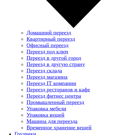
Домашний переезд
Квартирный переезд
Офисный переезд
Переезд под ключ
Переезд в другой город
Переезд в другую страну
Переезд склада
Переезд магазина
Переезд IT компании
Переезд ресторанов и кафе
Переезд фитнес центра
Промышленный переезд
Упаковка мебели
Упаковка вещей
Машина для переезда
Временное хранение вещей
Грузчики