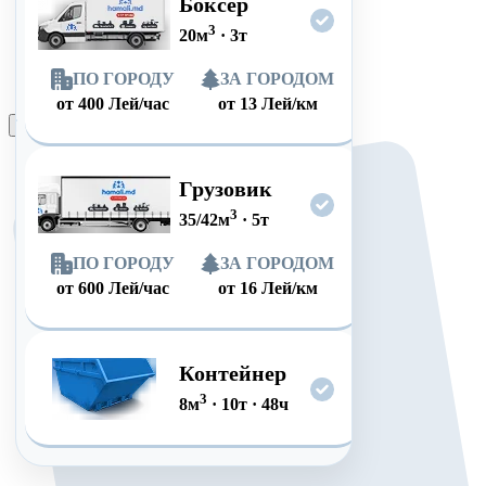
Боксер
3
20
м
·
3
т
ПО ГОРОДУ
ЗА ГОРОДОМ
от
400
Лей/час
от
13
Лей/км
Оформить заказ
Грузовик
3
35/42
м
·
5
т
ПО ГОРОДУ
ЗА ГОРОДОМ
от
600
Лей/час
от
16
Лей/км
Контейнер
3
8
м
·
10
т
·
48
ч