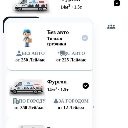
3
14
м
·
1.5
т
Загружу
сам
Без авто
Только
грузчики
БЕЗ АВТО
*
С АВТО
от
250
Лей/час
от
225
Лей/час
Фургон
3
14
м
·
1.5
т
ПО ГОРОДУ
ЗА ГОРОДОМ
от
350
Лей/час
от
12
Лей/км