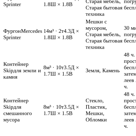
Старая мебель
,
погр
Sprinter
1.8Ш × 1.8В
Старая бытовая
бесп
техника
Мешки с
мусором
,
30 м
Фургон
Mercedes
14м³
·
2т
4.3Д ×
Старая мебель
,
погр
Sprinter
1.8Ш × 1.8В
Старая бытовая
бесп
техника
48 ч.
прос
Контейнер
8м³
·
10т
3.5Д ×
бесп
Skip
для земли и
Земля
,
Камень
1.7Ш × 1.5В
зате
камня
леев 
ч.
48 ч.
Контейнер
Стекло
,
прос
Skip
для
8м³
·
10т
3.5Д ×
Пластик
,
бесп
смешанного
1.7Ш × 1.5В
Мешки
,
зате
мусора
Обломки
леев 
ч.