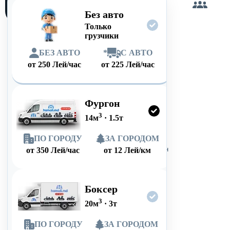
сам
Без авто
Только
грузчики
БЕЗ АВТО
*
С АВТО
от
250
Лей/час
от
225
Лей/час
Фургон
3
14
м
·
1.5
т
ПО ГОРОДУ
ЗА ГОРОДОМ
от
350
Лей/час
от
12
Лей/км
Боксер
3
20
м
·
3
т
ПО ГОРОДУ
ЗА ГОРОДОМ