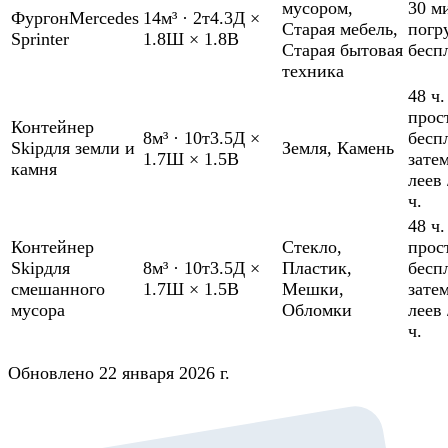
мусором
,
30 м
Фургон
Mercedes
14м³
·
2т
4.3Д ×
Старая мебель
,
погр
Sprinter
1.8Ш × 1.8В
Старая бытовая
бесп
техника
48 ч.
прос
Контейнер
8м³
·
10т
3.5Д ×
бесп
Skip
для земли и
Земля
,
Камень
1.7Ш × 1.5В
зате
камня
леев 
ч.
48 ч.
Контейнер
Стекло
,
прос
Skip
для
8м³
·
10т
3.5Д ×
Пластик
,
бесп
смешанного
1.7Ш × 1.5В
Мешки
,
зате
мусора
Обломки
леев 
ч.
Обновлено 22 января 2026 г.