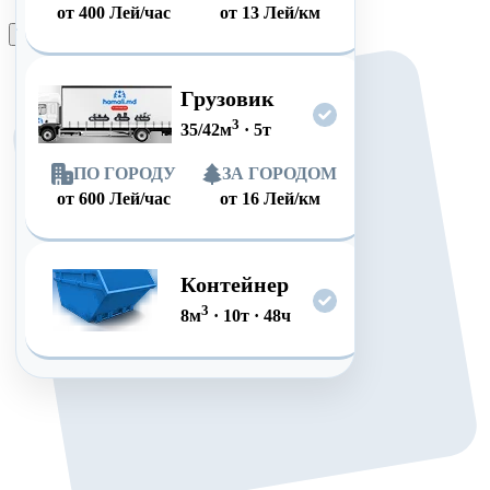
от
400
Лей/час
от
13
Лей/км
Оформить заказ
Грузовик
3
35/42
м
·
5
т
ПО ГОРОДУ
ЗА ГОРОДОМ
от
600
Лей/час
от
16
Лей/км
Контейнер
3
8
м
·
10
т
·
48
ч