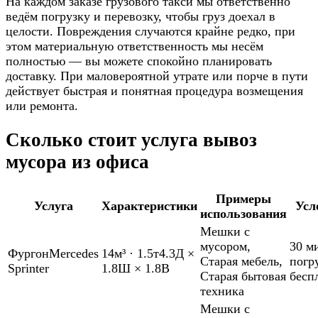
На каждом заказе грузового такси мы ответственно
ведём погрузку и перевозку, чтобы груз доехал в
целости. Повреждения случаются крайне редко, при
этом материальную ответственность мы несём
полностью — вы можете спокойно планировать
доставку. При маловероятной утрате или порче в пути
действует быстрая и понятная процедура возмещения
или ремонта.
Сколько стоит услуга вывоз
мусора из офиса
Примеры
Услуга
Характеристики
Усл
использования
Мешки с
мусором
,
30 м
Фургон
Mercedes
14м³
·
1.5т
4.3Д ×
Старая мебель
,
погр
Sprinter
1.8Ш × 1.8В
Старая бытовая
бесп
техника
Мешки с