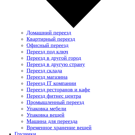
Домашний переезд
Квартирный переезд
Офисный переезд
Переезд под ключ
Переезд в другой город
Переезд в другую страну
Переезд склада
Переезд магазина
Переезд IT компании
Переезд ресторанов и кафе
Переезд фитнес центра
Промышленный переезд
Упаковка мебели
Упаковка вещей
Машина для переезда
Временное хранение вещей
Грузчики