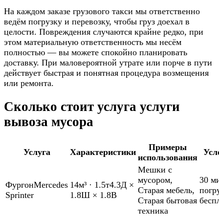
На каждом заказе грузового такси мы ответственно
ведём погрузку и перевозку, чтобы груз доехал в
целости. Повреждения случаются крайне редко, при
этом материальную ответственность мы несём
полностью — вы можете спокойно планировать
доставку. При маловероятной утрате или порче в пути
действует быстрая и понятная процедура возмещения
или ремонта.
Сколько стоит услуга услуги
вывоза мусора
Примеры
Услуга
Характеристики
Усл
использования
Мешки с
мусором
,
30 м
Фургон
Mercedes
14м³
·
1.5т
4.3Д ×
Старая мебель
,
погр
Sprinter
1.8Ш × 1.8В
Старая бытовая
бесп
техника