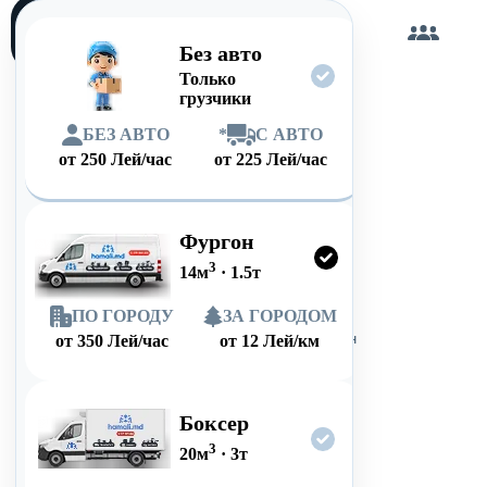
Загружу
сам
Без авто
Только
грузчики
БЕЗ АВТО
*
С АВТО
от
250
Лей/час
от
225
Лей/час
Фургон
3
14
м
·
1.5
т
ПО ГОРОДУ
ЗА ГОРОДОМ
от
350
Лей/час
от
12
Лей/км
Боксер
3
20
м
·
3
т