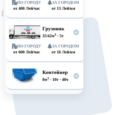
ПО ГОРОДУ
ЗА ГОРОДОМ
от
400
Лей/час
от
13
Лей/км
Оформить заказ
Грузовик
3
35/42
м
·
5
т
ПО ГОРОДУ
ЗА ГОРОДОМ
от
600
Лей/час
от
16
Лей/км
Контейнер
3
8
м
·
10
т
·
48
ч