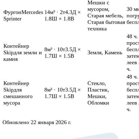
Мешки с
мусором
,
30 м
Фургон
Mercedes
14м³
·
2т
4.3Д ×
Старая мебель
,
погр
Sprinter
1.8Ш × 1.8В
Старая бытовая
бесп
техника
48 ч.
прос
Контейнер
8м³
·
10т
3.5Д ×
бесп
Skip
для земли и
Земля
,
Камень
1.7Ш × 1.5В
зате
камня
леев 
ч.
48 ч.
Контейнер
Стекло
,
прос
Skip
для
8м³
·
10т
3.5Д ×
Пластик
,
бесп
смешанного
1.7Ш × 1.5В
Мешки
,
зате
мусора
Обломки
леев 
ч.
Обновлено 22 января 2026 г.