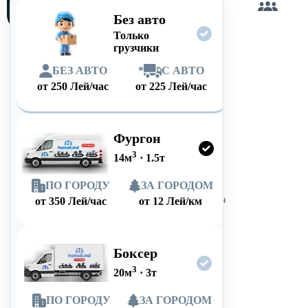
сам
Без авто
Только
грузчики
БЕЗ АВТО
*
С АВТО
от
250
Лей/час
от
225
Лей/час
Фургон
3
14
м
·
1.5
т
ПО ГОРОДУ
ЗА ГОРОДОМ
от
350
Лей/час
от
12
Лей/км
Боксер
3
20
м
·
3
т
ПО ГОРОДУ
ЗА ГОРОДОМ