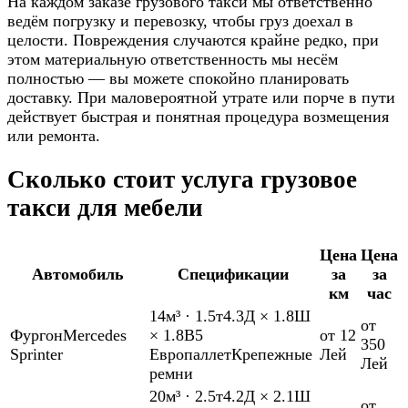
На каждом заказе грузового такси мы ответственно
ведём погрузку и перевозку, чтобы груз доехал в
целости. Повреждения случаются крайне редко, при
этом материальную ответственность мы несём
полностью — вы можете спокойно планировать
доставку. При маловероятной утрате или порче в пути
действует быстрая и понятная процедура возмещения
или ремонта.
Сколько стоит услуга грузовое
такси для мебели
Цена
Цена
Автомобиль
Спецификации
за
за
км
час
14м³
·
1.5т
4.3Д × 1.8Ш
от
Фургон
Mercedes
× 1.8В
5
от 12
350
Sprinter
Европаллет
Крепежные
Лей
Лей
ремни
20м³
·
2.5т
4.2Д × 2.1Ш
от