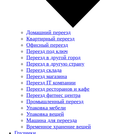
Домашний переезд
Квартирный переезд
Офисный переезд
Переезд под ключ
Переезд в другой город
Переезд в другую страну
Переезд склада
Переезд магазина
Переезд IT компании
Переезд ресторанов и кафе
Переезд фитнес центра
Промышленный переезд
Упаковка мебели
Упаковка вещей
Машина для переезда
Временное хранение вещей
Грузчики