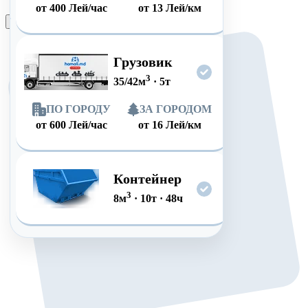
от
400
Лей/час
от
13
Лей/км
Оформить заказ
Грузовик
3
35/42
м
·
5
т
ПО ГОРОДУ
ЗА ГОРОДОМ
от
600
Лей/час
от
16
Лей/км
Контейнер
3
8
м
·
10
т
·
48
ч