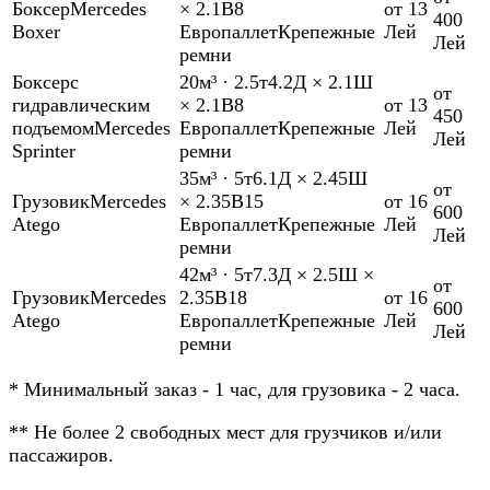
Боксер
Mercedes
× 2.1В
8
от 13
400
Boxer
Европаллет
Крепежные
Лей
Лей
ремни
Боксер
с
20м³
·
2.5т
4.2Д × 2.1Ш
от
гидравлическим
× 2.1В
8
от 13
450
подъемом
Mercedes
Европаллет
Крепежные
Лей
Лей
Sprinter
ремни
35м³
·
5т
6.1Д × 2.45Ш
от
Грузовик
Mercedes
× 2.35В
15
от 16
600
Atego
Европаллет
Крепежные
Лей
Лей
ремни
42м³
·
5т
7.3Д × 2.5Ш ×
от
Грузовик
Mercedes
2.35В
18
от 16
600
Atego
Европаллет
Крепежные
Лей
Лей
ремни
*
Минимальный заказ - 1 час, для грузовика - 2 часа.
**
Не более 2 свободных мест для грузчиков и/или
пассажиров.