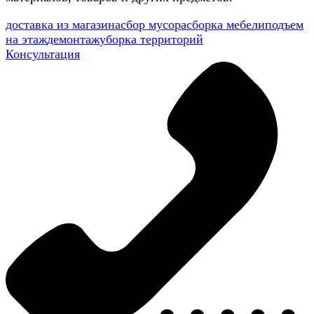
доставка из магазина
сбор мусора
сборка мебели
подъем
на этаж
демонтаж
уборка территорий
Консультация