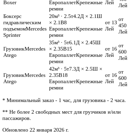
Boxer
Европаллет
Крепежные
Лей
Лей
ремни
Боксер
с
20м³
·
2.5т
4.2Д × 2.1Ш
от
гидравлическим
× 2.1В
8
от 13
450
подъемом
Mercedes
Европаллет
Крепежные
Лей
Лей
Sprinter
ремни
35м³
·
5т
6.1Д × 2.45Ш
от
Грузовик
Mercedes
× 2.35В
15
от 16
600
Atego
Европаллет
Крепежные
Лей
Лей
ремни
42м³
·
5т
7.3Д × 2.5Ш ×
от
Грузовик
Mercedes
2.35В
18
от 16
600
Atego
Европаллет
Крепежные
Лей
Лей
ремни
*
Минимальный заказ - 1 час, для грузовика - 2 часа.
**
Не более 2 свободных мест для грузчиков и/или
пассажиров.
Обновлено 22 января 2026 г.