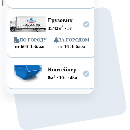
Оформить заказ
Грузовик
3
35/42
м
·
5
т
ПО ГОРОДУ
ЗА ГОРОДОМ
от
600
Лей/час
от
16
Лей/км
Контейнер
3
8
м
·
10
т
·
48
ч