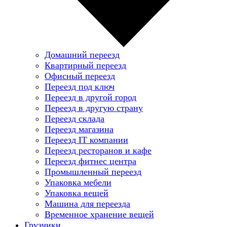
Домашний переезд
Квартирный переезд
Офисный переезд
Переезд под ключ
Переезд в другой город
Переезд в другую страну
Переезд склада
Переезд магазина
Переезд IT компании
Переезд ресторанов и кафе
Переезд фитнес центра
Промышленный переезд
Упаковка мебели
Упаковка вещей
Машина для переезда
Временное хранение вещей
Грузчики