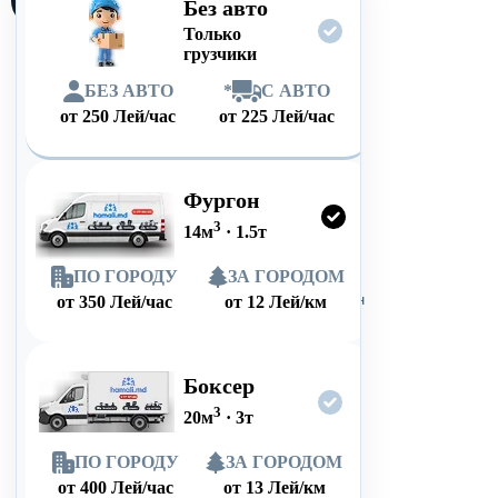
Без авто
Только
грузчики
БЕЗ АВТО
*
С АВТО
от
250
Лей/час
от
225
Лей/час
Фургон
3
14
м
·
1.5
т
ПО ГОРОДУ
ЗА ГОРОДОМ
от
350
Лей/час
от
12
Лей/км
Боксер
3
20
м
·
3
т
ПО ГОРОДУ
ЗА ГОРОДОМ
от
400
Лей/час
от
13
Лей/км