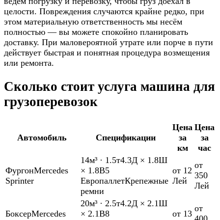
ведём погрузку и перевозку, чтобы груз доехал в
целости. Повреждения случаются крайне редко, при
этом материальную ответственность мы несём
полностью — вы можете спокойно планировать
доставку. При маловероятной утрате или порче в пути
действует быстрая и понятная процедура возмещения
или ремонта.
Сколько стоит услуга машина для
грузоперевозок
Цена
Цена
Автомобиль
Спецификации
за
за
км
час
14м³
·
1.5т
4.3Д × 1.8Ш
от
Фургон
Mercedes
× 1.8В
5
от 12
350
Sprinter
Европаллет
Крепежные
Лей
Лей
ремни
20м³
·
2.5т
4.2Д × 2.1Ш
от
Боксер
Mercedes
× 2.1В
8
от 13
400