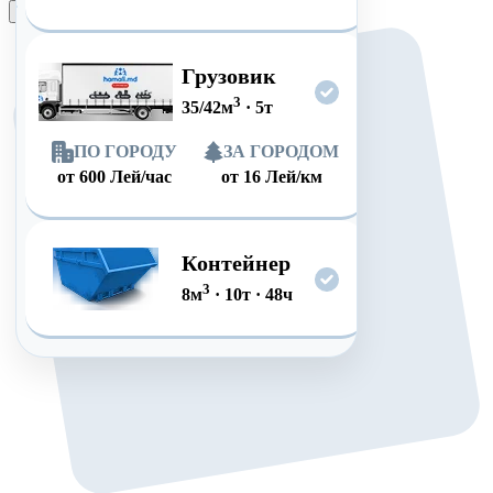
Оформить заказ
Грузовик
3
35/42
м
·
5
т
ПО ГОРОДУ
ЗА ГОРОДОМ
от
600
Лей/час
от
16
Лей/км
Контейнер
3
8
м
·
10
т
·
48
ч