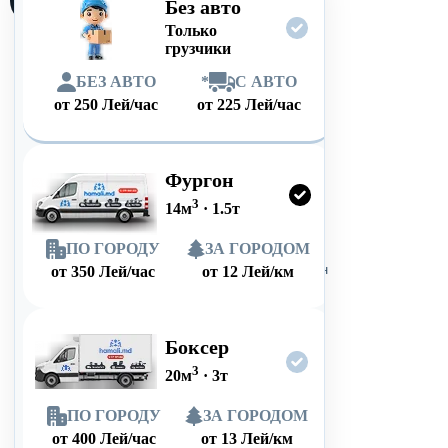
Без авто
Только
грузчики
БЕЗ АВТО
*
С АВТО
от
250
Лей/час
от
225
Лей/час
Фургон
3
14
м
·
1.5
т
ПО ГОРОДУ
ЗА ГОРОДОМ
от
350
Лей/час
от
12
Лей/км
Боксер
3
20
м
·
3
т
ПО ГОРОДУ
ЗА ГОРОДОМ
от
400
Лей/час
от
13
Лей/км