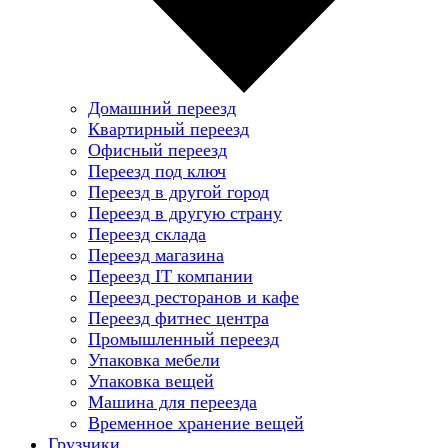
Домашний переезд
Квартирный переезд
Офисный переезд
Переезд под ключ
Переезд в другой город
Переезд в другую страну
Переезд склада
Переезд магазина
Переезд IT компании
Переезд ресторанов и кафе
Переезд фитнес центра
Промышленный переезд
Упаковка мебели
Упаковка вещей
Машина для переезда
Временное хранение вещей
Грузчики