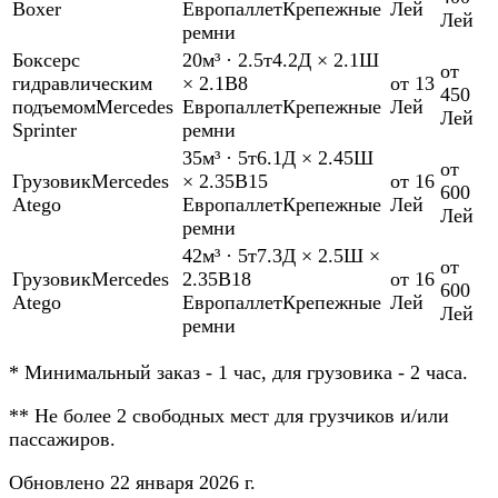
Boxer
Европаллет
Крепежные
Лей
Лей
ремни
Боксер
с
20м³
·
2.5т
4.2Д × 2.1Ш
от
гидравлическим
× 2.1В
8
от 13
450
подъемом
Mercedes
Европаллет
Крепежные
Лей
Лей
Sprinter
ремни
35м³
·
5т
6.1Д × 2.45Ш
от
Грузовик
Mercedes
× 2.35В
15
от 16
600
Atego
Европаллет
Крепежные
Лей
Лей
ремни
42м³
·
5т
7.3Д × 2.5Ш ×
от
Грузовик
Mercedes
2.35В
18
от 16
600
Atego
Европаллет
Крепежные
Лей
Лей
ремни
*
Минимальный заказ - 1 час, для грузовика - 2 часа.
**
Не более 2 свободных мест для грузчиков и/или
пассажиров.
Обновлено 22 января 2026 г.