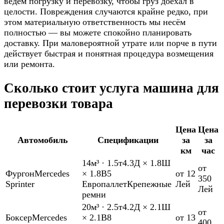
ведём погрузку и перевозку, чтобы груз доехал в
целости. Повреждения случаются крайне редко, при
этом материальную ответственность мы несём
полностью — вы можете спокойно планировать
доставку. При маловероятной утрате или порче в пути
действует быстрая и понятная процедура возмещения
или ремонта.
Сколько стоит услуга машина для
перевозки товара
Цена
Цена
Автомобиль
Спецификации
за
за
км
час
14м³
·
1.5т
4.3Д × 1.8Ш
от
Фургон
Mercedes
× 1.8В
5
от 12
350
Sprinter
Европаллет
Крепежные
Лей
Лей
ремни
20м³
·
2.5т
4.2Д × 2.1Ш
от
Боксер
Mercedes
× 2.1В
8
от 13
400