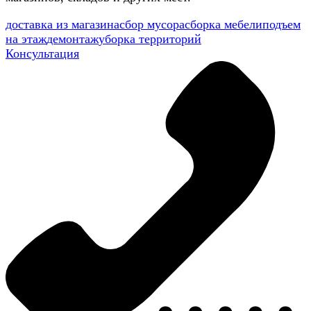
доставка из магазина
сбор мусора
сборка мебели
подъем
на этаж
демонтаж
уборка территорий
Консультация