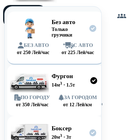
Загружу
сам
Без авто
Только
грузчики
БЕЗ АВТО
*
С АВТО
от
250
Лей/час
от
225
Лей/час
Фургон
3
14
м
·
1.5
т
ПО ГОРОДУ
ЗА ГОРОДОМ
от
350
Лей/час
от
12
Лей/км
Боксер
3
20
м
·
3
т