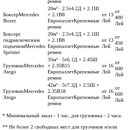
ремни
20м³
·
2.5т
4.2Д × 2.1Ш
от
Боксер
Mercedes
× 2.1В
8
от 13
400
Boxer
Европаллет
Крепежные
Лей
Лей
ремни
Боксер
с
20м³
·
2.5т
4.2Д × 2.1Ш
от
гидравлическим
× 2.1В
8
от 13
450
подъемом
Mercedes
Европаллет
Крепежные
Лей
Лей
Sprinter
ремни
35м³
·
5т
6.1Д × 2.45Ш
от
Грузовик
Mercedes
× 2.35В
15
от 16
600
Atego
Европаллет
Крепежные
Лей
Лей
ремни
42м³
·
5т
7.3Д × 2.5Ш ×
от
Грузовик
Mercedes
2.35В
18
от 16
600
Atego
Европаллет
Крепежные
Лей
Лей
ремни
*
Минимальный заказ - 1 час, для грузовика - 2 часа.
**
Не более 2 свободных мест для грузчиков и/или