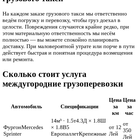
На каждом заказе грузового такси мы ответственно
ведём погрузку и перевозку, чтобы груз доехал в
целости. Повреждения случаются крайне редко, при
этом материальную ответственность мы несём
полностью — вы можете спокойно планировать
доставку. При маловероятной утрате или порче в пути
действует быстрая и понятная процедура возмещения
или ремонта.
Сколько стоит услуга
междугородние грузоперевозки
Цена
Цена
Автомобиль
Спецификации
за
за
км
час
14м³
·
1.5т
4.3Д × 1.8Ш
от
Фургон
Mercedes
× 1.8В
5
от 12
350
Sprinter
Европаллет
Крепежные
Лей
Лей