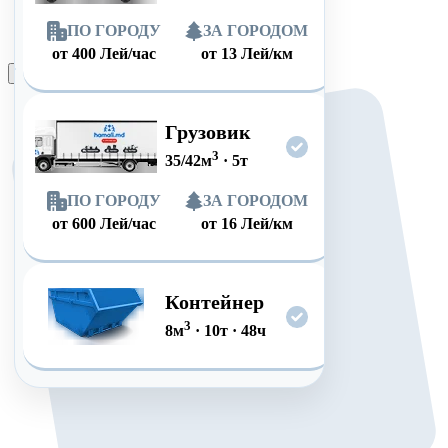
ПО ГОРОДУ
ЗА ГОРОДОМ
от
400
Лей/час
от
13
Лей/км
Оформить заказ
Грузовик
3
35/42
м
·
5
т
ПО ГОРОДУ
ЗА ГОРОДОМ
от
600
Лей/час
от
16
Лей/км
Контейнер
3
8
м
·
10
т
·
48
ч