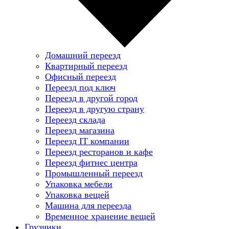
Домашний переезд
Квартирный переезд
Офисный переезд
Переезд под ключ
Переезд в другой город
Переезд в другую страну
Переезд склада
Переезд магазина
Переезд IT компании
Переезд ресторанов и кафе
Переезд фитнес центра
Промышленный переезд
Упаковка мебели
Упаковка вещей
Машина для переезда
Временное хранение вещей
Грузчики