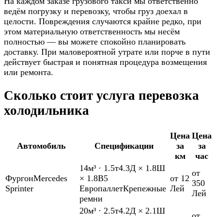
На каждом заказе грузового такси мы ответственно
ведём погрузку и перевозку, чтобы груз доехал в
целости. Повреждения случаются крайне редко, при
этом материальную ответственность мы несём
полностью — вы можете спокойно планировать
доставку. При маловероятной утрате или порче в пути
действует быстрая и понятная процедура возмещения
или ремонта.
Сколько стоит услуга перевозка
холодильника
Цена
Цена
Автомобиль
Спецификации
за
за
км
час
14м³
·
1.5т
4.3Д × 1.8Ш
от
Фургон
Mercedes
× 1.8В
5
от 12
350
Sprinter
Европаллет
Крепежные
Лей
Лей
ремни
20м³
·
2.5т
4.2Д × 2.1Ш
от