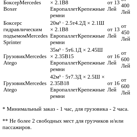
Боксер
Mercedes
× 2.1В
8
от 13
400
Boxer
Европаллет
Крепежные
Лей
Лей
ремни
Боксер
с
20м³
·
2.5т
4.2Д × 2.1Ш
от
гидравлическим
× 2.1В
8
от 13
450
подъемом
Mercedes
Европаллет
Крепежные
Лей
Лей
Sprinter
ремни
35м³
·
5т
6.1Д × 2.45Ш
от
Грузовик
Mercedes
× 2.35В
15
от 16
600
Atego
Европаллет
Крепежные
Лей
Лей
ремни
42м³
·
5т
7.3Д × 2.5Ш ×
от
Грузовик
Mercedes
2.35В
18
от 16
600
Atego
Европаллет
Крепежные
Лей
Лей
ремни
*
Минимальный заказ - 1 час, для грузовика - 2 часа.
**
Не более 2 свободных мест для грузчиков и/или
пассажиров.