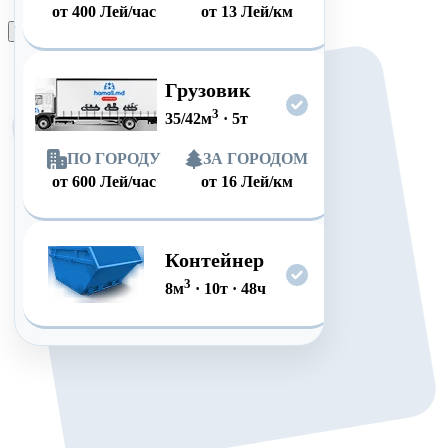
от
400
Лей/час
от
13
Лей/км
Оформить заказ
Грузовик
3
35/42
м
·
5
т
ПО ГОРОДУ
ЗА ГОРОДОМ
от
600
Лей/час
от
16
Лей/км
Контейнер
3
8
м
·
10
т
·
48
ч