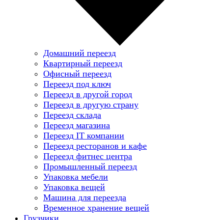
Домашний переезд
Квартирный переезд
Офисный переезд
Переезд под ключ
Переезд в другой город
Переезд в другую страну
Переезд склада
Переезд магазина
Переезд IT компании
Переезд ресторанов и кафе
Переезд фитнес центра
Промышленный переезд
Упаковка мебели
Упаковка вещей
Машина для переезда
Временное хранение вещей
Грузчики