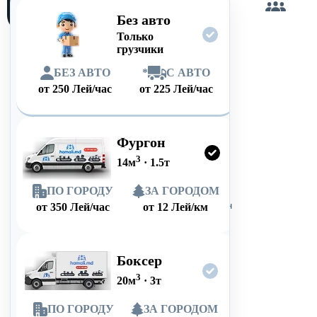
сам
Без авто
Только
грузчики
БЕЗ АВТО
*
С АВТО
от
250
Лей/час
от
225
Лей/час
Фургон
3
14
м
·
1.5
т
ПО ГОРОДУ
ЗА ГОРОДОМ
от
350
Лей/час
от
12
Лей/км
Боксер
3
20
м
·
3
т
ПО ГОРОДУ
ЗА ГОРОДОМ