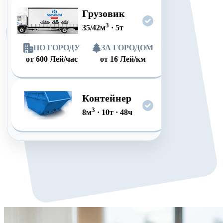
Грузовик
3
35/42
м
·
5
т
ПО ГОРОДУ
ЗА ГОРОДОМ
от
600
Лей/час
от
16
Лей/км
Контейнер
3
8
м
·
10
т
·
48
ч