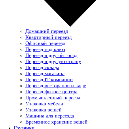
Домашний переезд
Квартирный переезд
Офисный переезд
Переезд под ключ
Переезд в другой город
Переезд в другую страну
Переезд склада
Переезд магазина
Переезд IT компании
Переезд ресторанов и кафе
Переезд фитнес центра
Промышленный переезд
Упаковка мебели
Упаковка вещей
Машина для переезда
Временное хранение вещей
Грузчики