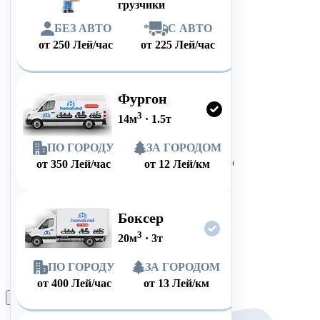
грузчики
БЕЗ АВТО
*
С АВТО
от
250
Лей/час
от
225
Лей/час
Фургон
3
14
м
·
1.5
т
ПО ГОРОДУ
ЗА ГОРОДОМ
от
350
Лей/час
от
12
Лей/км
Боксер
3
20
м
·
3
т
ПО ГОРОДУ
ЗА ГОРОДОМ
от
400
Лей/час
от
13
Лей/км
Оформить заказ