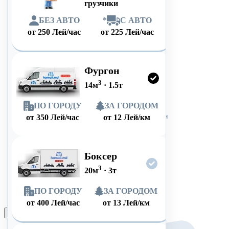
грузчики
БЕЗ АВТО
*
С АВТО
от
250
Лей/час
от
225
Лей/час
Фургон
3
14
м
·
1.5
т
ПО ГОРОДУ
ЗА ГОРОДОМ
от
350
Лей/час
от
12
Лей/км
Боксер
3
20
м
·
3
т
ПО ГОРОДУ
ЗА ГОРОДОМ
от
400
Лей/час
от
13
Лей/км
Оформить заказ