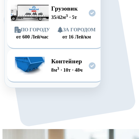
Грузовик
3
35/42
м
·
5
т
ПО ГОРОДУ
ЗА ГОРОДОМ
от
600
Лей/час
от
16
Лей/км
Контейнер
3
8
м
·
10
т
·
48
ч