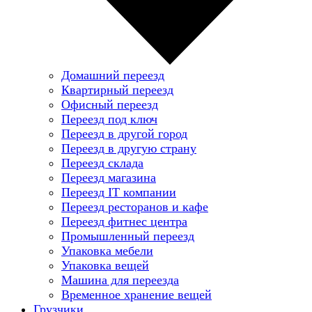
Домашний переезд
Квартирный переезд
Офисный переезд
Переезд под ключ
Переезд в другой город
Переезд в другую страну
Переезд склада
Переезд магазина
Переезд IT компании
Переезд ресторанов и кафе
Переезд фитнес центра
Промышленный переезд
Упаковка мебели
Упаковка вещей
Машина для переезда
Временное хранение вещей
Грузчики