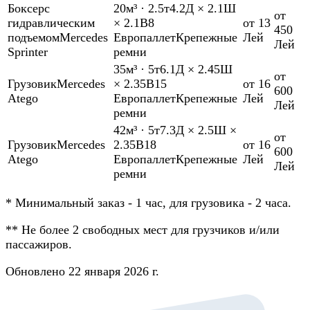
Боксер
с
20м³
·
2.5т
4.2Д × 2.1Ш
от
гидравлическим
× 2.1В
8
от 13
450
подъемом
Mercedes
Европаллет
Крепежные
Лей
Лей
Sprinter
ремни
35м³
·
5т
6.1Д × 2.45Ш
от
Грузовик
Mercedes
× 2.35В
15
от 16
600
Atego
Европаллет
Крепежные
Лей
Лей
ремни
42м³
·
5т
7.3Д × 2.5Ш ×
от
Грузовик
Mercedes
2.35В
18
от 16
600
Atego
Европаллет
Крепежные
Лей
Лей
ремни
*
Минимальный заказ - 1 час, для грузовика - 2 часа.
**
Не более 2 свободных мест для грузчиков и/или
пассажиров.
Обновлено 22 января 2026 г.