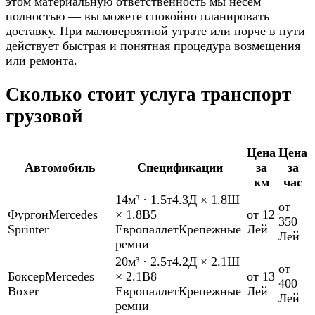
этом материальную ответственность мы несём
полностью — вы можете спокойно планировать
доставку. При маловероятной утрате или порче в пути
действует быстрая и понятная процедура возмещения
или ремонта.
Сколько стоит услуга транспорт
грузовой
Цена
Цена
Автомобиль
Спецификации
за
за
км
час
14м³
·
1.5т
4.3Д × 1.8Ш
от
Фургон
Mercedes
× 1.8В
5
от 12
350
Sprinter
Европаллет
Крепежные
Лей
Лей
ремни
20м³
·
2.5т
4.2Д × 2.1Ш
от
Боксер
Mercedes
× 2.1В
8
от 13
400
Boxer
Европаллет
Крепежные
Лей
Лей
ремни